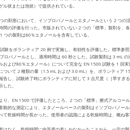
ゲル状または泡状）で提供されている。
3 つの剤形において、イソプロパノールとエタノールという 2 つ
時間の評価を行った。市販されていない 2 つの「標準」製剤を、
 1 つの製剤は80％エタノールを含有している。
00 試験をボランティア 20 例で実施し、有効性を評価した。標準参照製剤
ソプロパノールとし、適用時間は 60 秒とした。試験製剤は 3 mL
ルおよび80％エタノール）について完全な EN 1500 試験を 1
ついて 2 種類の量（1.5 mL および 3.0 mL）を、ボランテ
報告し、試験終了時にボランティアに対して 3 点尺度（［早すぎ
示した。
より、EN 1500 で評価したところ、2 つの「標準」擦式アル
客観的な測定により、エタノールベースの製剤はイソプロパノール
べて乾燥時間が長かった。使用者の認識による乾燥時間は、概ね客
差はなく、乾燥時間に中等度の差しかなかったことから、一定の製