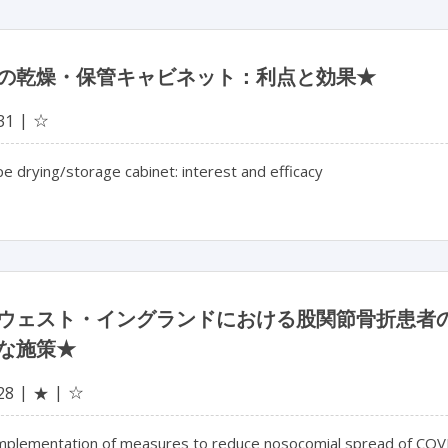
の乾燥・保管キャビネット：利点と効果★
☆
31
 drying/storage cabinet: interest and efficacy
ウェスト・イングランドにおける股関節骨折患者の C
な施策★
☆
28
★
implementation of measures to reduce nosocomial spread of COVID