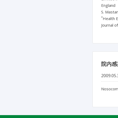
England
S. Masta
*
Health 
Journal o
院内感
2009.05.
Nosocomia