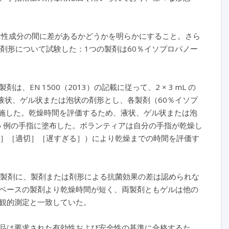
の活性成分の間に差があるかどうかを明らかにすること。さら
各剤形について試験した：1つの製剤は60％イソプロパノー
は、EN 1500（2013）の記載に従って、2 × 3 mL の
 の液状、ゲル状または泡状の剤形とし、各製剤（60％イソプ
 回実施した。乾燥時間を評価するため、液状、ゲル状または泡
ィア 15 例の手指に塗布した。ボランティアは自分の手指が乾燥し
る］［適切］［遅すぎる］）により乾燥までの時間を評価す
コール製剤に、製剤または剤形による抗菌効果の差は認められな
ベースの製剤より乾燥時間が短く、両製剤ともゲルは他の
観的測定と一致していた。
品は要求された有効性および安全性の基準に合格するた