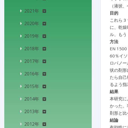
（液状、
2021年
目的
これら 
2020年
に、乾燥
ル、もう
2019年
方法
2018年
EN 15
60％イ
2017年
ロパノー
状の剤形に
2016年
たら自己
るよう指
2015年
結果
2014年
本研究に
かった。
2013年
剤形と比
結論
2012年
有効性に