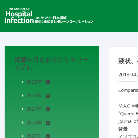
掲載年月を参考にサマリー
液状、
を読む
2018.04.
2026年
Compariso
2025年
M.A.C. Wi
2024年
*
Queen E
Journal o
2023年
背景
2022年
イソプロ