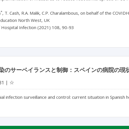
*
n
, T. Cash, R.A. Malik, C.P. Charalambous, on behalf of the COVI
Education North West, UK
f Hospital Infection (2021) 108, 90-93
染のサーベイランスと制御：スペインの病院の現
☆
31
l infection surveillance and control: current situation in Spanish h