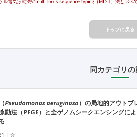
ル電気泳動法やmulti-locus sequence typing（MLST
トップに戻る
同カテゴリの
（
Pseudomonas aeruginosa
）の局地的アウトブ
泳動法（PFGE）と全ゲノムシークエンシングによ
る
☆
31