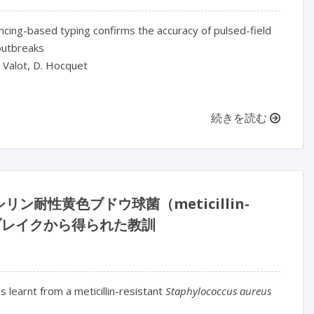
ing-based typing confirms the accuracy of pulsed-field
utbreaks
. Valot, D. Hocquet
続きを読む
耐性黄色ブドウ球菌（meticillin-
ブレイクから得られた教訓
s learnt from a meticillin-resistant
Staphylococcus aureus