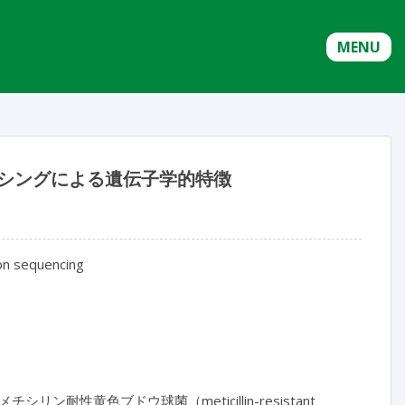
MENU
ンシングによる遺伝子学的特徴
on sequencing
黄色ブドウ球菌（meticillin-resistant