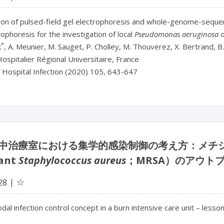
on of pulsed-field gel electrophoresis and whole-genome-sequenc
rophoresis for the investigation of local
Pseudomonas aeruginosa
o
*
k
, A. Meunier, M. Sauget, P. Cholley, M. Thouverez, X. Bertrand, B
ospitalier Régional Universitaire, France
f Hospital Infection (2020) 105, 643-647
中治療室における集学的感染制御の考え方：メチシリン
tant
Staphylococcus aureus
；MRSA）のアウト
☆
28
dal infection control concept in a burn intensive care unit – lesson