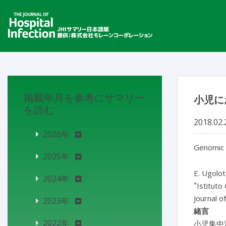
掲載年月を参考にサマリー
小児に
を読む
2018.02.
2026年
Genomic 
2025年
E. Ugolot
2024年
*
Istituto 
Journal o
2023年
緒言
2022年
小児集中治