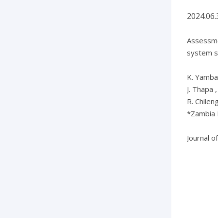
2024.06.
Assessmen
system s
K. Yamba*
J. Thapa 
R. Chilengi
*Zambia N
Journal o