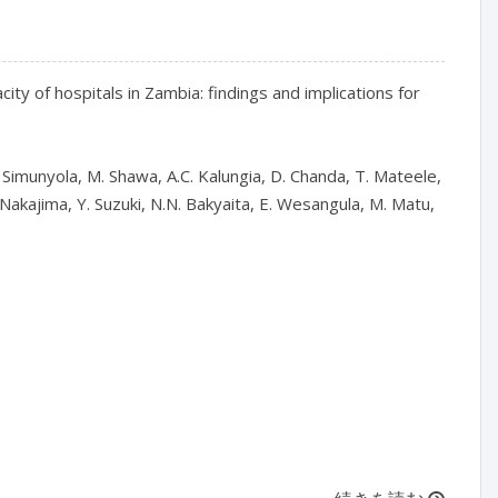
ty of hospitals in Zambia: findings and implications for 
Simunyola, M. Shawa, A.C. Kalungia, D. Chanda, T. Mateele, 
akajima, Y. Suzuki, N.N. Bakyaita, E. Wesangula, M. Matu, 