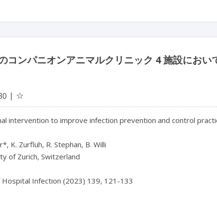
のコンパニオンアニマルクリニック 4 施設にお
☆
30
al intervention to improve infection prevention and control practic
*, K. Zurfluh, R. Stephan, B. Willi

ty of Zurich, Switzerland

f Hospital Infection (2023) 139, 121-133
