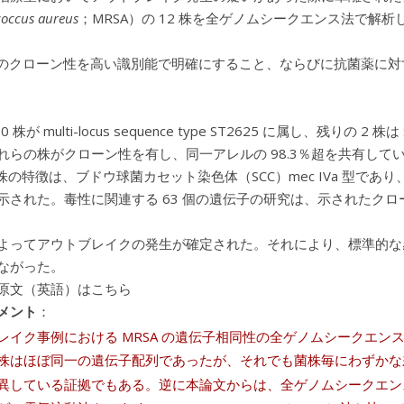
coccus aureus
；MRSA）の 12 株を全ゲノムシークエンス法で解析
 株のクローン性を高い識別能で明確にすること、ならびに抗菌薬に
10 株が multi-locus sequence type ST2625 に属し、残りの
れらの株がクローン性を有し、同一アレルの 98.3％超を共有して
5 株の特徴は、ブドウ球菌カセット染色体（SCC）mec IVa 型であ
示された。毒性に関連する 63 個の遺伝子の研究は、示されたク
よってアウトブレイクの発生が確定された。それにより、標準的な
ながった。
原文（英語）はこちら
メント
：
レイク事例における MRSA の遺伝子相同性の全ゲノムシークエ
株はほぼ同一の遺伝子配列であったが、それでも菌株毎にわずかな差
異している証拠でもある。逆に本論文からは、全ゲノムシークエン