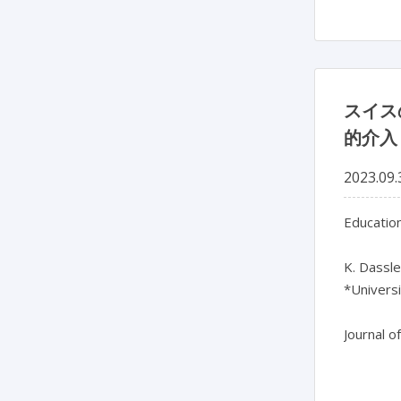
スイス
的介入
2023.09.
Education
K. Dassler
*Universi
Journal o