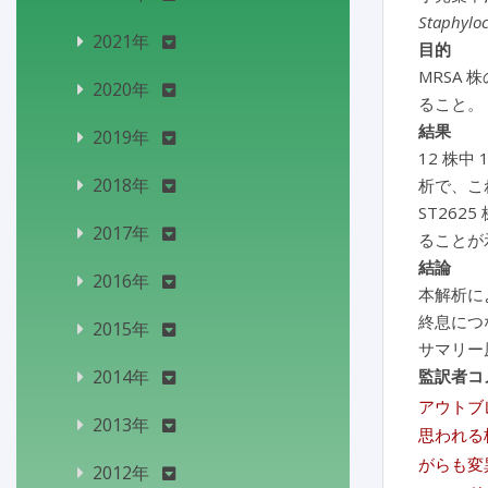
Staphylo
2021年
目的
MRSA
2020年
ること。
結果
2019年
12 株中 
2018年
析で、こ
ST262
2017年
ることが
結論
2016年
本解析に
終息につ
2015年
サマリー
2014年
監訳者コ
アウトブ
2013年
思われる
がらも変
2012年