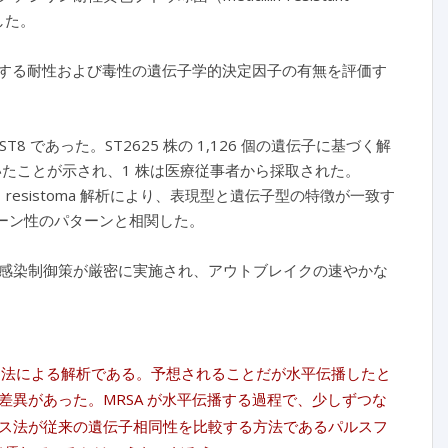
した。
対する耐性および毒性の遺伝子学的決定因子の有無を評価す
 2 株は ST8 であった。ST2625 株の 1,126 個の遺伝子に基づく解
いたことが示され、1 株は医療従事者から採取された。
り、resistoma 解析により、表現型と遺伝子型の特徴が一致す
ローン性のパターンと相関した。
感染制御策が厳密に実施され、アウトブレイクの速やかな
ンス法による解析である。予想されることだが水平伝播したと
異があった。MRSA が水平伝播する過程で、少しずつな
ス法が従来の遺伝子相同性を比較する方法であるパルスフ