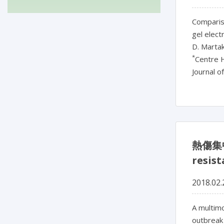
Comparis
gel elect
D. Marta
*
Centre H
Journal o
熱傷集
resis
2018.02.
A multimo
outbreak