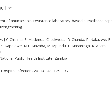
☆
30
t of antimicrobial resistance laboratory-based surveillance capaci
trengthening

, J.Y. Chizimu, S. Mudenda, C. Lukwesa, R. Chanda, R. Nakazwe, B. 
, K. Kapolowe, M.L. Mazaba, M. Mpundu, F. Masaninga, K. Azam, C. N


ational Public Health Institute, Zambia

f Hospital Infection (2024) 148, 129-137
