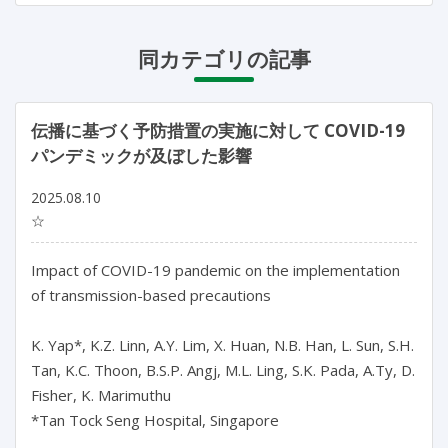
同カテゴリの記事
伝播に基づく予防措置の実施に対して COVID-19
パンデミックが及ぼした影響
2025.08.10
☆
Impact of COVID-19 pandemic on the implementation 
of transmission-based precautions

K. Yap*, K.Z. Linn, A.Y. Lim, X. Huan, N.B. Han, L. Sun, S.H. 
Tan, K.C. Thoon, B.S.P. Angj, M.L. Ling, S.K. Pada, A.Ty, D. 
Fisher, K. Marimuthu

*Tan Tock Seng Hospital, Singapore
