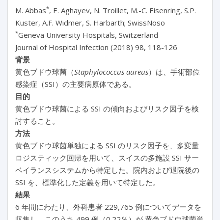
*
M. Abbas
, E. Aghayev, N. Troillet, M.-C. Eisenring, S.P.
Kuster, A.F. Widmer, S. Harbarth; SwissNoso
*
Geneva University Hospitals, Switzerland
Journal of Hospital Infection (2018) 98, 118-126
背景
黄色ブドウ球菌（
Staphylococcus aureus
）は、手術部位
感染症（SSI）の主要病原体である。
目的
黄色ブドウ球菌による SSI の傾向およびリスク因子を検
討すること。
方法
黄色ブドウ球菌単独による SSI のリスク因子を、多変量
ロジスティック回帰を用いて、スイスの多施設 SSI サー
ベイランスシステムから特定した。院内および退院後の
SSI を、標準化した定義を用いて特定した。
結果
6 年間にわたり、外科患者 229,765 例についてデータを
収集し、このうち 499 例（0.22％）が 黄色ブドウ球菌単