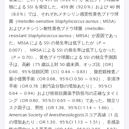
独による SSI を発症した。459 例（92.0％）および 40 例
（8.0％）では、それぞれメチシリン感受性黄色ブドウ球
菌（meticillin-sensitive
Staphylococcus aureus
；MSSA）
およびメチシリン耐性黄色ブドウ球菌（meticillin-
resistant
Staphylococcus aureus
；MRSA）が原因であっ
た。MSSA による SSI の発生率は低下したが（
P
＝
0.007）、 MRSA による SSI の発生率は低下しなかった
（
P
＝ 0.70）。黄色ブドウ球菌による SSI の独立予測因
子は、高齢（75 歳以上対 50 歳未満、オッズ比［OR］
0.60、95％信頼区間［CI］0.44 ～ 0.83）、腹腔鏡検査／
最小侵襲手術（OR 0.68、95％CI 0.50 ～ 0.92）、非清浄
手術（OR 0.78［創汚染分類の増加あたり］、95％CI
0.64 ～ 0.94）および術前抗菌薬予防投与の正確なタイミ
ング（OR 0.80、95％CI 0.65 ～ 0.98）であった。独立リ
スク因子は、男性（OR 1.38、95％CI 1.14 ～ 1.66）、
American Society of Anesthesiologistsスコア高値（1 点
の増加あたり：OR 1.30、95％CI 1.13 ～ 1.51）、非感染
性の理由による再手術（OR 4.59、95％CI 3.59 ～ 5.87）