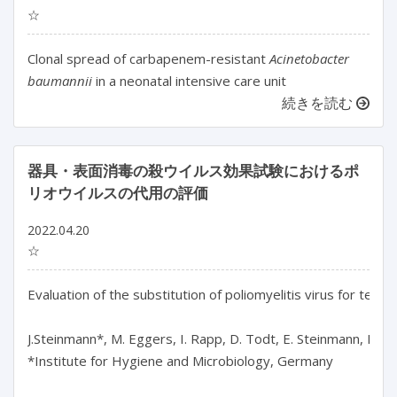
☆
Clonal spread of carbapenem-resistant
Acinetobacter
baumannii
in a neonatal intensive care unit
続きを読む
器具・表面消毒の殺ウイルス効果試験におけるポ
リオウイルスの代用の評価
2022.04.20
☆
Evaluation of the substitution of poliomyelitis virus for testin
J.Steinmann*, M. Eggers, I. Rapp, D. Todt, E. Steinmann, F.H.H.
*Institute for Hygiene and Microbiology, Germany
