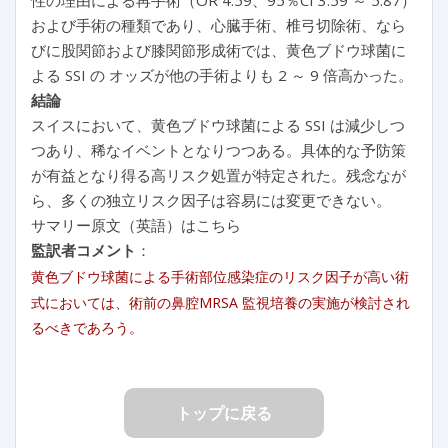
および手術の種類であり、心臓手術、椎弓切除術、なら
びに股関節および膝関節形成術では、黄色ブドウ球菌に
よる SSI の オッズが他の手術よりも 2 ～ 9 倍高かった。
結論
スイスにおいて、黄色ブドウ球菌による SSI は減少しつ
つあり、稀なイベントとなりつつある。具体的な予防策
が有益となり得る高リスク処置が特定された。残念なが
ら、多くの独立リスク因子は容易には変更できない。
サマリー原文（英語）はこちら
監訳者コメント
：
黄色ブドウ球菌による手術部位感染症のリスク因子が高い術
式においては、術前の鼻腔MRSA 監視培養の実施が検討され
るべきであろう。
トップに戻る