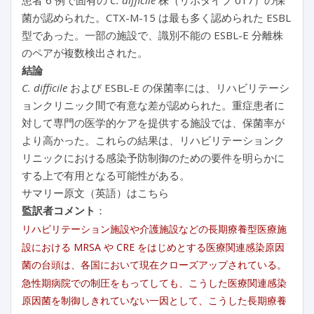
菌が認められた。CTX-M-15 は最も多く認められた ESBL
型であった。一部の施設で、識別不能の ESBL-E 分離株
のペアが複数検出された。
結論
C. difficile
および ESBL-E の保菌率には、リハビリテーシ
ョンクリニック間で有意な差が認められた。重症患者に
対して専門の医学的ケアを提供する施設では、保菌率が
より高かった。これらの結果は、リハビリテーションク
リニックにおける感染予防制御のための要件を明らかに
する上で有用となる可能性がある。
サマリー原文（英語）はこちら
監訳者コメント
：
リハビリテーション施設や介護施設などの長期療養型医療施
設における MRSA や CRE をはじめとする医療関連感染原因
菌の台頭は、各国において現在クローズアップされている。
急性期病院での制圧をもってしても、こうした医療関連感染
原因菌を制御しきれていない一因として、こうした長期療養