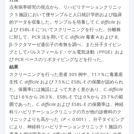
点有病率研究の視点から、リハビリテーションクリニッ
ク 5 施設において便サンプルと人口統計学的および臨床
的データを収集した。サンプルを培養して
C. difficile
お
よび ESBL-E についてスクリーニングを行った。分離株
に対して、PCR 法を用いて
C. difficile
毒素 A および B、
β-ラクタマーゼ遺伝子の有無を調べ、また分子タイピン
グとしてパルスフィールド・ゲル電気泳動（PFGE）およ
び PCR ベースのリボタイピングなどを行った。
結果
スクリーニングを行った患者 305 例中、11.1％に毒素産
生性
C. difficile
および 7.5％に ESBL-E の保菌が認められ
た。保菌率には施設によって大きく差があり、
C. difficile
では1.6％から 26.3％、ESBL-E では 0％から 23.7％の範
囲であった。
C. difficile
および ESBL-E の保菌率は、神経
科リハビリテーションクリニックの方が他の診療科のク
リニックよりも高かった（
P
＜ 0.001）。分子タイピング
により、神経科リハビリテーションクリニック 1 施設の
患者 6 例で固有の
C. difficile
株（リボタイプ 017）の保