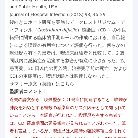
and Public Health, USA
Journal of Hospital Infection (2018) 98, 36-39
後向きコホート研究を実施して、クロストリジウム・デ
ィフィシル（
Clostridium difficile
）感染症（CDI）の不良
転帰に関する臨床的予測ルールの作成における、自己報
告による喫煙の有用性について評価を行った。何らかの
喫煙歴を有する患者は、喫煙未経験者と比較して、2 週
間以内に感染症が治癒する割合が有意に小さかった。疾
患再発、30 日以内の再入院、治療完了前の死亡、および
CDI の重症度は、喫煙状態とは関連しなかった。
サマリー原文（英語）はこちら
監訳者コメント
：
過去の論文から、喫煙歴が CDI 発症に関連すること、喫煙が
肺炎を始めとする複数の感染症のリスク因子として知られて
いることから、本調査が行われた。喫煙歴を有する患者で
は、CDI 罹患期間の延長傾向が見られることがわかった。筆
者も言及しているが、喫煙歴は入院時の確認事項に含まれて