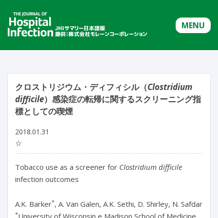
MENU
クロストリジウム・ディフィシル（
Clostridium
difficile
）感染症の転帰に関するスクリーニング指
標としての喫煙
2018.01.31
☆
Tobacco use as a screener for
Clostridium difficile
infection outcomes
*
A.K. Barker
, A. Van Galen, A.K. Sethi, D. Shirley, N. Safdar
*
University of Wisconsin e Madison School of Medicine