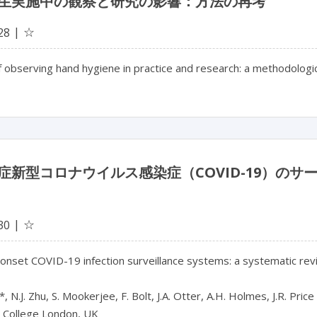
生実施中の観察と研究の影響：方法の再考
☆
28
 observing hand hygiene in practice and research: a methodologic
症新型コロナウイルス感染症（COVID-19）の
☆
30
onset COVID-19 infection surveillance systems: a systematic rev
 N.J. Zhu, S. Mookerjee, F. Bolt, J.A. Otter, A.H. Holmes, J.R. Price

 College London, UK
