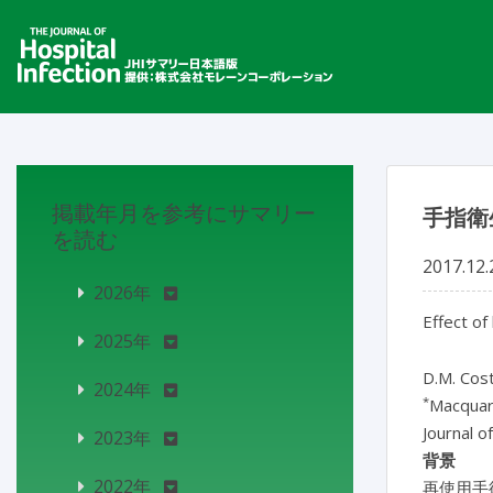
掲載年月を参考にサマリー
手指衛
を読む
2017.12.
2026年
Effect of
2025年
D.M. Cos
2024年
*
Macquari
Journal o
2023年
背景
2022年
再使用手