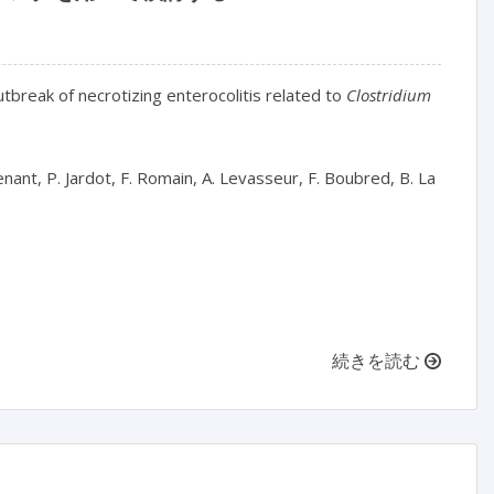
reak of necrotizing enterocolitis related to 
Clostridium 
Penant, P. Jardot, F. Romain, A. Levasseur, F. Boubred, B. La 
続きを読む