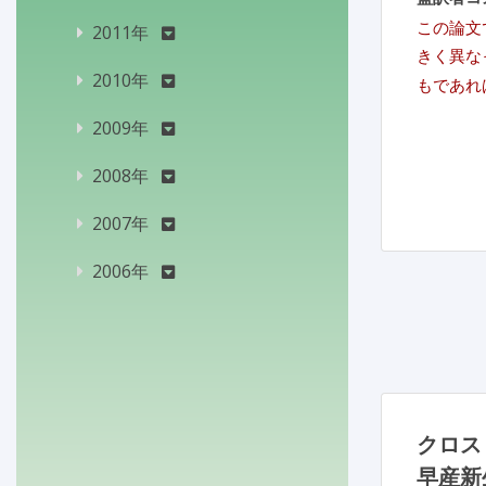
この論文
2011年
きく異な
2010年
もであれ
2009年
2008年
2007年
2006年
クロス
早産新