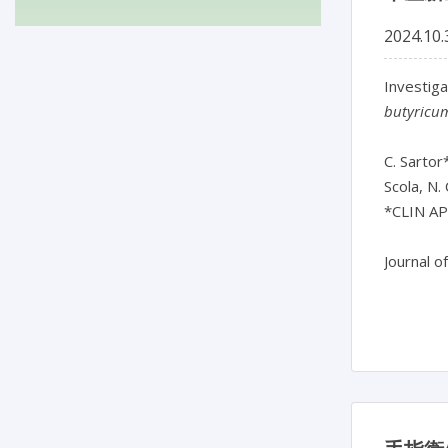
2024.10.
Investiga
butyricu
C. Sartor*
Scola, N. 
*CLIN AP-
Journal o