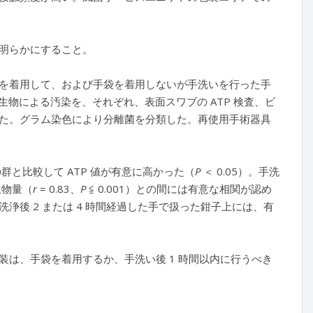
明らかにすること。
を着用して、および手袋を着用しないが手洗いを行った手
物による汚染を、それぞれ、表面スワブの ATP 検査、ビ
た。グラム染色により分離菌を分類した。再使用手術器具
群と比較して ATP 値が有意に高かった（
P
＜ 0.05）。手洗
生物量（
r
= 0.83、
P
≦ 0.001）との間には有意な相関が認め
後 2 または 4 時間経過した手で扱った鉗子上には、有
は、手袋を着用するか、手洗い後 1 時間以内に行うべき