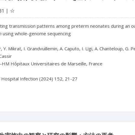
☆
31
ting transmission patterns among preterm neonates during an outb
m
 using whole-genome sequencing

, Y. Mikrat, I. Grandvuillemin, A. Caputo, I. Ligi, A. Chanteloup, G. 
Cassir

HM Hôpitaux Universitaires de Marseille, France

f Hospital Infection (2024) 152, 21-27
