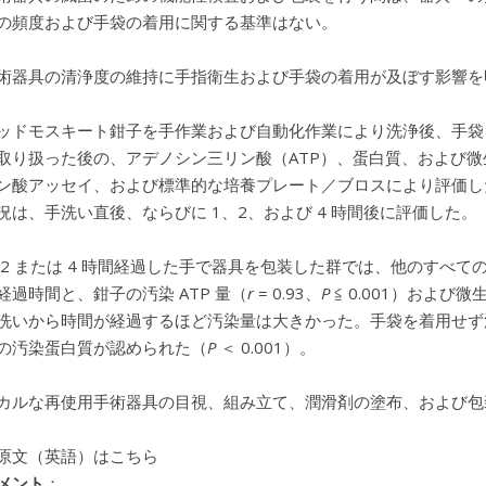
の頻度および手袋の着用に関する基準はない。
術器具の清浄度の維持に手指衛生および手袋の着用が及ぼす影響を
ッドモスキート鉗子を手作業および自動化作業により洗浄後、手袋
取り扱った後の、アデノシン三リン酸（ATP）、蛋白質、および微生
ン酸アッセイ、および標準的な培養プレート／ブロスにより評価し
況は、手洗い直後、ならびに 1、2、および 4 時間後に評価した。
 2 または 4 時間経過した手で器具を包装した群では、他のすべての
経過時間と、鉗子の汚染 ATP 量（
r
= 0.93、
P
≦ 0.001）および微
洗いから時間が経過するほど汚染量は大きかった。手袋を着用せず洗浄
の汚染蛋白質が認められた（
P
＜ 0.001）。
カルな再使用手術器具の目視、組み立て、潤滑剤の塗布、および包装
原文（英語）はこちら
メント
：