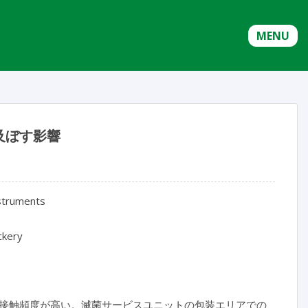
MENU
及ぼす影響
nstruments
ickery
接触頻度が高い。滅菌サービスユニットの包装エリアでの