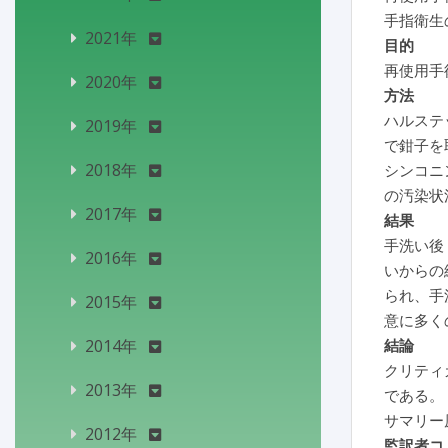
手指衛生
2021年
目的
再使用手
2020年
方法
ハルステ
2019年
で鉗子を
2018年
シンコニ
の汚染状
2017年
結果
手洗い後
2016年
いからの
られ、手
2015年
意に多く
2014年
結論
クリティ
2013年
である。
サマリー
2012年
監訳者コ