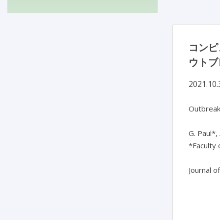
コンピ
ウトブ
2021.10.
Outbreak
G. Paul*,
*Faculty 
Journal o