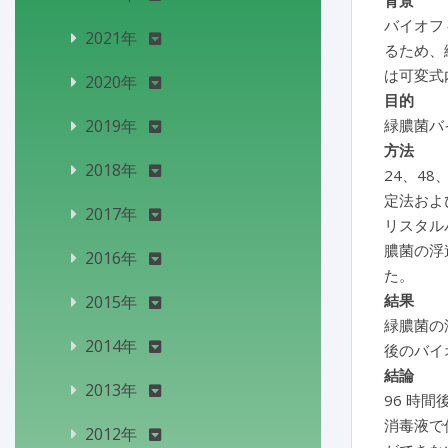
背景
バイオフ
2021年
るため、
は可変式
2020年
目的
2019年
緑膿菌バ
方法
2018年
24、4
定法およ
2017年
リスタルバ
膿菌の浮
2016年
た。
結果
2015年
緑膿菌の
2014年
後のバイ
結論
2013年
96 時
消毒液で
2012年