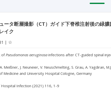
ュータ断層撮影（CT）ガイド下脊椎注射後の緑膿
レイク
☆
31
 of 
Pseudomonas aeruginosa
 infections after CT-guided spinal inje
 A. Meißner, J. Neuneier, V. Neuschmelting, S. Grau, A. Yagdiran, M.J.
of Medicine and University Hospital Cologne, Germany

f Hospital Infection (2021) 116, 1-9
