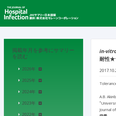
掲載年月を参考にサマリー
in-vitr
を読む
耐性★
2026年
2017.10.
2025年
Toleranc
2024年
A.B. Akin
*
2023年
Universi
Journal o
2022年