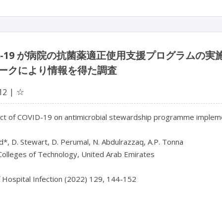
ID-19 が病院の抗菌薬適正使用支援プログラム
ークにより情報を得た調査
☆
12
ct of COVID-19 on antimicrobial stewardship programme implemen
*, D. Stewart, D. Perumal, N. Abdulrazzaq, A.P. Tonna

olleges of Technology, United Arab Emirates

f Hospital Infection (2022) 129, 144-152
