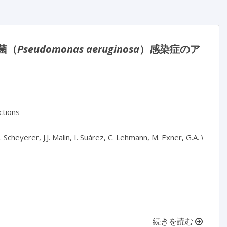
菌（
Pseudomonas aeruginosa
）感染症のア
ctions

 Scheyerer, J.J. Malin, I. Suárez, C. Lehmann, M. Exner, G.A. Wiesmül
続きを読む