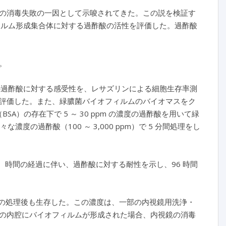
の消毒失敗の一因として示唆されてきた。この説を検証す
ィルム形成集合体に対する過酢酸の活性を評価した。過酢酸
。
ルムの過酢酸に対する感受性を、レサズリンによる細胞生存率測
評価した。また、緑膿菌バイオフィルムのバイオマスをク
SA）の存在下で 5 ～ 30 ppm の濃度の過酢酸を用いて緑
度の過酢酸（100 ～ 3,000 ppm）で 5 分間処理をし
は、時間の経過に伴い、過酢酸に対する耐性を示し、96 時間
5 分間の処理後も生存した。この濃度は、一部の内視鏡用洗浄・
の内腔にバイオフィルムが形成された場合、内視鏡の消毒