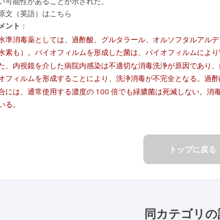
い可能性があることが示された。
原文（英語）はこちら
メント
：
水準消毒薬としては、過酢酸、グルタラール、オルソフタルアルデ
水素も）。バイオフィルムを形成した菌は、バイオフィルムにより
た、内視鏡を介した病院内感染は不適切な消毒洗浄が原因であり、
オフィルムを形成することにより、洗浄消毒が不完全となる。過酢
合には、通常使用する濃度の 100 倍でも緑膿菌は死滅しない。
いる。
トップに戻る
同カテゴリの