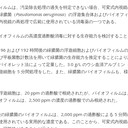
ィルムは、汚染除去処理の過失を特定できない場合、可変式内視鏡
緑膿菌（
Pseudomonas aeruginosa
）の浮遊集合体およびバイオフ
内視鏡の再処理で広範に使用されている消毒薬の一つである。
イオフィルムの高濃度過酢酸消毒に対する生存能力を検討すること
8、96 および 192 時間後の緑膿菌の浮遊細胞およびバイオフィ
び平板菌数計数法を用いて緑膿菌の生存能力を推定することにより
イオレット法によって定量した。3.0 g/L のウシ血清アルブミン（B
遊細胞を 5 分間処理をした。また、緑膿菌のバイオフィルムも、様々な濃
浮遊細胞は、20 ppm の過酢酸で根絶されたが、バイオフィルム
オフィルムは、2,500 ppm の濃度の過酢酸でのみ根絶された。
間後の緑膿菌のバイオフィルムは、2,000 ppm の過酢酸による 
使用されている実用的な濃度である。このことから、可変式内視鏡