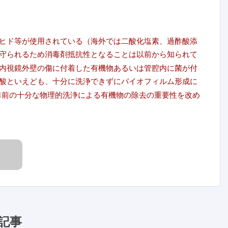
ヒド等が使用されている（海外では二酸化塩素、過酢酸添
守られるため消毒剤抵抗性となることは以前から知られて
内視鏡外壁の傷に付着した有機物あるいは管腔内に菌が付
酸といえども、十分に洗浄できずにバイオフィルム形成に
消毒前の十分な物理的洗浄による有機物の除去の重要性を改め
記事