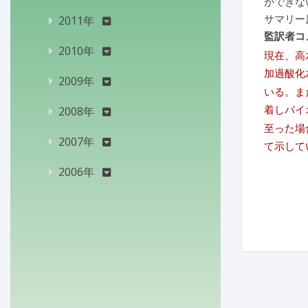
ができな
サマリー
2011年
監訳者コ
2010年
現在、高
加過酸化
2009年
いる。ま
着しバイ
2008年
至った場
2007年
て示して
2006年