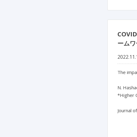
COV
ームワ
2022.11.
The impa
N. Hashad
*Higher C
Journal o