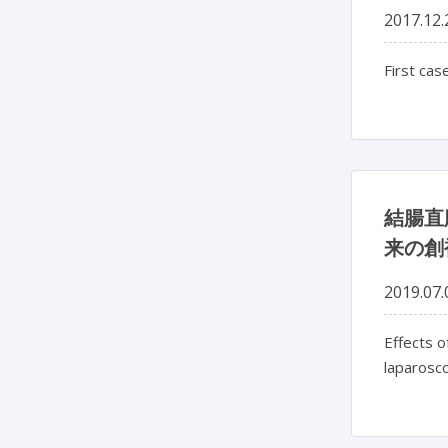
2017.12.
First cas
結腸直
来の創
2019.07.
Effects o
laparosco