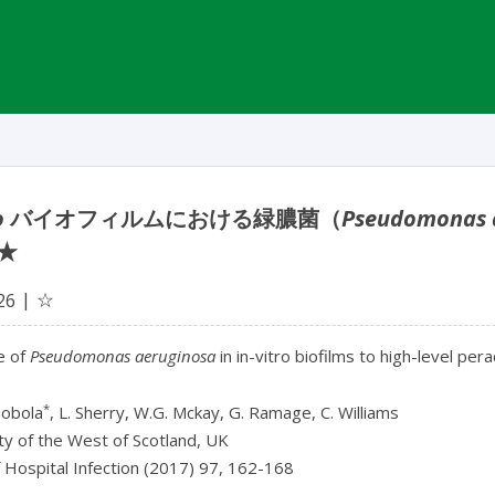
o
バイオフィルムにおける緑膿菌（
Pseudomonas 
★
☆
26
e of
Pseudomonas aeruginosa
in in-vitro biofilms to high-level pera
*
bobola
, L. Sherry, W.G. Mckay, G. Ramage, C. Williams
ty of the West of Scotland, UK
f Hospital Infection (2017) 97, 162-168