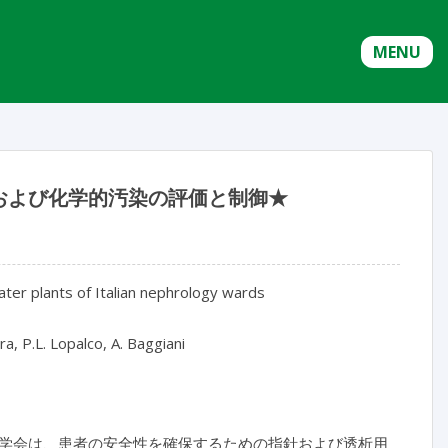
MENU
および化学的汚染の評価と制御★
water plants of Italian nephrology wards
tera, P.L. Lopalco, A. Baggiani
学会は、患者の安全性を確保するための指針および透析用