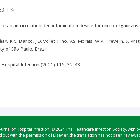
☆
30
y of an air circulation decontamination device for micro-organisms u
a*, K.C. Blanco, J.D. Vollet-Filho, V.S. Morais, W.R. Trevelin, S. Prat
ty of São Paulo, Brazil

f Hospital Infection (2021) 115, 32-43

rnal of Hospital Infection, © 2024 The Healthcare Infection Society, with p
d out with the permission of Elsevier, the translation has not been reviewed 