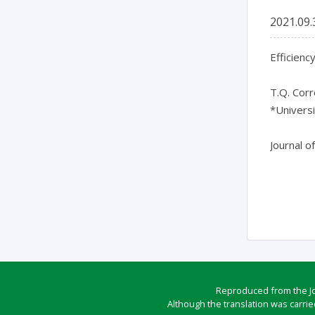
2021.09.
Efficienc
T.Q. Corrê
*Universi
Journal o
Reproduced from the Jou
Although the translation was carrie