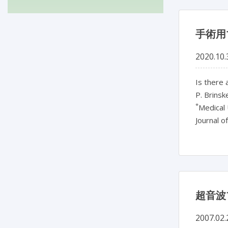
手術用
2020.10.
Is there 
P. Brinske
*
Medical 
Journal o
超音波
2007.02.