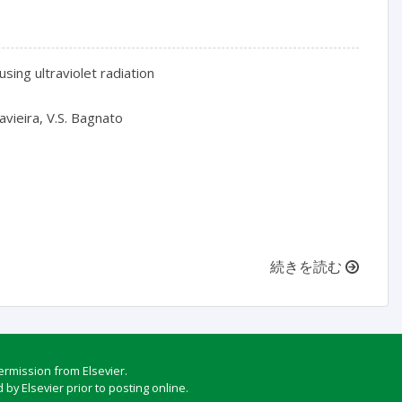
sing ultraviolet radiation

avieira, V.S. Bagnato

続きを読む
ermission from Elsevier.
by Elsevier prior to posting online.