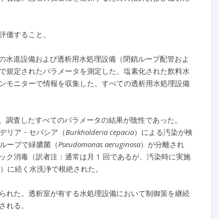
評価すること。
2 床）の水道設備および透析用水処理設備（閉鎖ループ配管およ
で規定されたパラメータを測定した。塩素化された飲料水
ンモニターで情報を収集した。すべての透析用水処理設備
％）は、調査したすべてのパラメータの結果が陰性であった。
ホルデリア・セパシア（
Burkholderia cepacia
）による汚染が検
閉鎖ループで緑膿菌（
Pseudomonas aeruginosa
）が分離され
ク消毒（訳者注：通常は月 1 回であるが、汚染時に実施
う）に続く水洗浄で根絶された。
られた。透析室が有する水処理設備において制御策を継続
される。