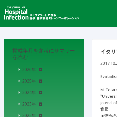
掲載年月を参考にサマリー
イタリ
を読む
2017.10.
2026年
Evaluatio
2025年
M. Totar
2024年
*
Universit
Journal o
2023年
背景
2022年
血液透析