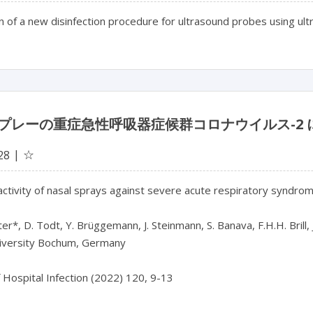
n of a new disinfection procedure for ultrasound probes using ultra
プレーの重症急性呼吸器症候群コロナウイルス-2
☆
28
 activity of nasal sprays against severe acute respiratory syndrom
ter*, D. Todt, Y. Brüggemann, J. Steinmann, S. Banava, F.H.H. Brill,
iversity Bochum, Germany

f Hospital Infection (2022) 120, 9-13
