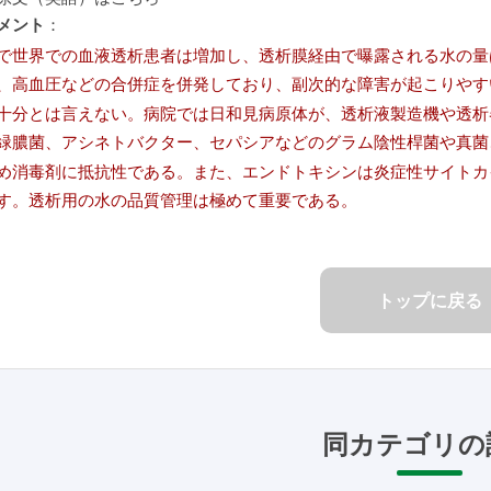
メント
：
で世界での血液透析患者は増加し、透析膜経由で曝露される水の量は毎週
、高血圧などの合併症を併発しており、副次的な障害が起こりやす
十分とは言えない。病院では日和見病原体が、透析液製造機や透析
緑膿菌、アシネトバクター、セパシアなどのグラム陰性桿菌や真菌
め消毒剤に抵抗性である。また、エンドトキシンは炎症性サイトカ
す。透析用の水の品質管理は極めて重要である。
トップに戻る
同カテゴリの