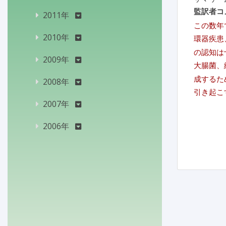
監訳者コ
2011年
この数年
2010年
環器疾患
の認知は
2009年
大腸菌、
成するた
2008年
引き起こ
2007年
2006年