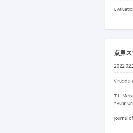
Evaluatio
点鼻ス
2022.02.
Virucidal
T.L. Meis
*Ruhr Un
Journal o