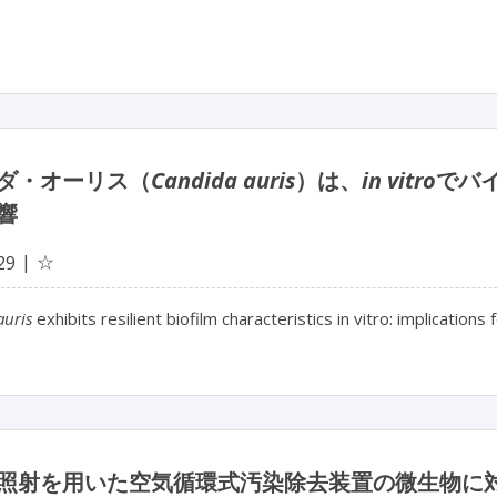
ダ・オーリス（
Candida auris
）は、
in vitro
でバ
響
☆
29
auris
exhibits resilient biofilm characteristics in vitro: implication
照射を用いた空気循環式汚染除去装置の微生物に