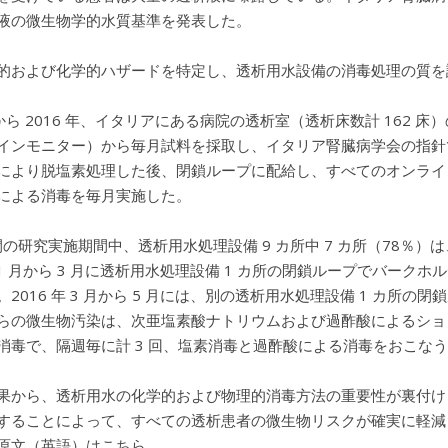
液の微生物学的水質基準を発表した。
的および化学的ハザードを特定し、透析用水設備の消毒処理の質を
 年から 2016 年、イタリアにある病院の透析室（透析床数計 16
インモニター）から毎月試料を採取し、イタリア腎臓病学会の指針
により脱塩素処理した後、閉鎖ループに配給し、すべてのオンライ
による消毒を毎月実施した。
月間の研究実施期間中、透析用水処理設備 9 カ所中 7 カ所（78
年 1 月から 3 月に透析用水処理設備 1 カ所の閉鎖ループでバーク
2016 年 3 月から 5 月には、別の透析用水処理設備 1 カ所の
らの微生物汚染は、次亜塩素酸ナトリウムおよび過酢酸によるショッ
消毒で、隔週毎に計 3 回、塩素消毒と過酢酸による消毒をおこな
果から、透析用水の化学的および物理的消毒方法の重要性が裏付け
することによって、すべての透析患者の微生物リスクが確実に軽減
原文（英語）はこちら