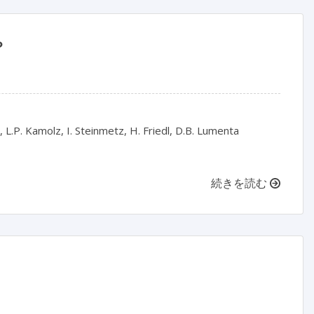
？
, L.P. Kamolz, I. Steinmetz, H. Friedl, D.B. Lumenta
続きを読む