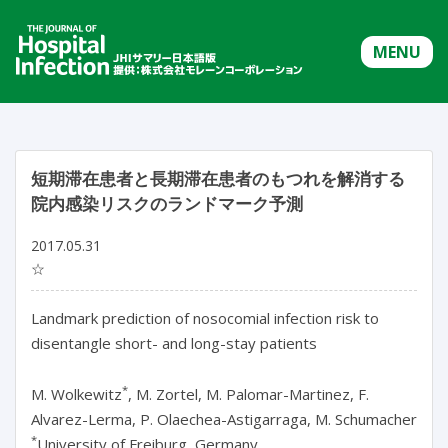
MENU
短期滞在患者と長期滞在患者のもつれを解消する
院内感染リスクのランドマーク予測
2017.05.31
☆
Landmark prediction of nosocomial infection risk to
disentangle short- and long-stay patients
*
M. Wolkewitz
, M. Zortel, M. Palomar-Martinez, F.
Alvarez-Lerma, P. Olaechea-Astigarraga, M. Schumacher
*
University of Freiburg, Germany