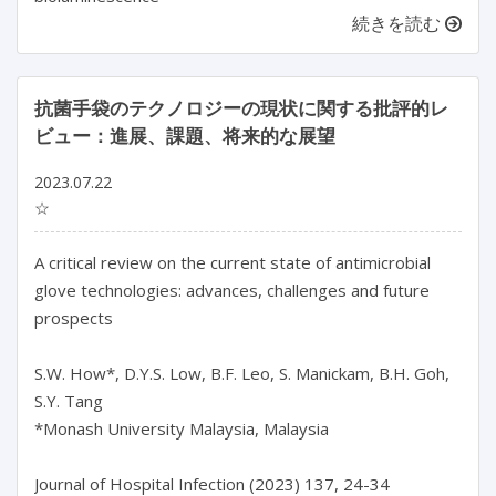
続きを読む
抗菌手袋のテクノロジーの現状に関する批評的レ
ビュー：進展、課題、将来的な展望
2023.07.22
☆
A critical review on the current state of antimicrobial 
glove technologies: advances, challenges and future 
prospects

S.W. How*, D.Y.S. Low, B.F. Leo, S. Manickam, B.H. Goh, 
S.Y. Tang

*Monash University Malaysia, Malaysia

Journal of Hospital Infection (2023) 137, 24-34
