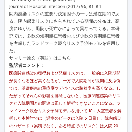
Journal of Hospital Infection (2017) 96, 81-84
院内感染リスクの重要な決定因子の一つは滞在期間であ
る。院内感染リスクにさらされている期間の分布は、高
度にゆがみ、退院か死亡かによって異なってくる。本研
究では、多数の短期滞在患者および少数の長期滞在患者
を考慮したランドマーク競合リスク予測モデルを適用し
た。
サマリー原文（英語）はこちら
監訳者コメント
：
医療関連感染の獲得および発症リスクは、一般的に入院期間
が長くなるほど高くなるが、一方で入院期間が長期に及ぶ例
では、基礎疾患の重症度やデバイスの装着率も高くなる。し
たがってそれらの影響を排除しないと、医療関連感染のリス
クと入院期間との関連は正しく解析できないことになる。ラ
ンドマーク競合リスク予測モデルを用いて ICU 入室患者を解
析した本検討では（退室のピークは入院 5 日目）、院内感染
のハザード（累積でなく、ある時点でのリスク）は入院 20