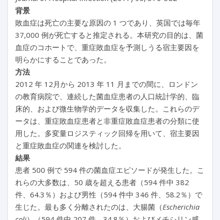
背景
敗血症は死亡の主要な原因の 1 つであり、英国では毎年
37,000 例が死亡すると推定される。本研究の目的は、菌
血症のコホートで、重症敗血症を予測しうる宿主要因を
明らかにすることであった。
方法
2012 年 12月から 2013 年 11 月までの間に、ロンドン
の教育病院で、連続した菌血症患者の人口統計学的、臨
床的、および微生物学的データを収集した。これらのデ
ータは、重症敗血症患者と非重症敗血症患者の分類に使
用した。多変量ロジスティック回帰を用いて、宿主要因
と重症敗血症の関連を検討した。
結果
患者 500 例で 594 件の菌血症エピソードが発生した。こ
れらの大多数は、50 歳を超える患者（594 件中 382
件、64.3％）および男性（594 件中 346 件、58.2％）で
生じた。最も多く分離されたのは、大腸菌（
Escherichia
coli
）（594 件中 207 件、34.8％）およびメチシリン感