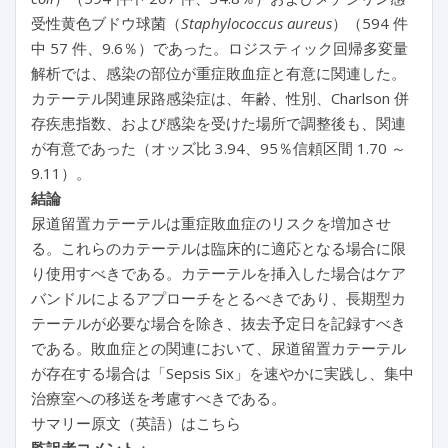
受性黄色ブドウ球菌（
Staphylococcus aureus
）（594 件
中 57 件、9.6％）であった。ロジスティック回帰多変量
解析では、感染の部位が重症敗血症と有意に関連した。
カテーテル関連尿路感染症は、年齢、性別、Charlson 併
存疾患指数、および感染を受けた場所で調整後も、関連
が有意であった（オッズ比 3.94、95％信頼区間 1.70 ～
9.11）。
結論
尿道留置カテーテルは重症敗血症のリスクを増加させ
る。これらのカテーテルは臨床的に適応となる場合に限
り使用すべきである。カテーテルを挿入した場合はケア
バンドルによるアプローチをとるべきであり、長期型カ
テーテルが必要な場合を除き、抜去予定日を記録すべき
である。敗血症との関連において、尿道留置カテーテル
が存在する場合は「Sepsis Six」を速やかに実践し、集中
治療室への移送を考慮すべきである。
サマリー原文（英語）はこちら
監訳者コメント
：