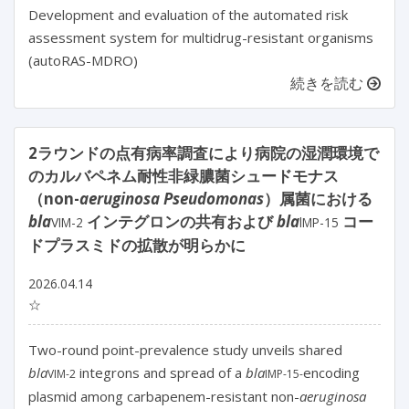
Development and evaluation of the automated risk
assessment system for multidrug-resistant organisms
(autoRAS-MDRO)
続きを読む
2ラウンドの点有病率調査により病院の湿潤環境で
のカルバペネム耐性非緑膿菌シュードモナス
（non-
aeruginosa Pseudomonas
）属菌における
bla
インテグロンの共有および
bla
コー
VIM-2
lMP-15
ドプラスミドの拡散が明らかに
2026.04.14
☆
Two-round point-prevalence study unveils shared 
bla
 integrons and spread of a 
bla
encoding 
VIM-2
IMP-15-
plasmid among carbapenem-resistant non-
aeruginosa