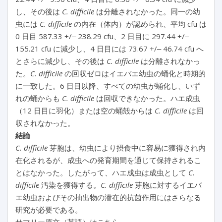
し、その後は
C. difficile
は分離されなかった。同一の幼
虫には
C. difficile
の内在（体内）が認められ、平均 cfu は
0 日目 587.33 +/‒ 238.29 cfu、2 日目に 297.44 +/‒
155.21 cfu に減少し、4 日目には 73.67 +/‒ 46.74 cfu へ
とさらに減少し、その後は
C. difficile
は分離されなかっ
た。
C. difficile
の回収ゼロはイエバエ幼虫の蛹化と時期的
に一致した。6 日目以降、すべての幼虫が蛹化し、いず
れの蛹からも
C. difficile
は回収できなかった。ハエ成虫
（12 日目に羽化）または空の蛹殻からは
C. difficile
は回
収されなかった。
結論
C. difficile
芽胞は、幼虫により摂食中に容易に獲得され内
在化されるが、成虫への発育期間を通じて保持されるこ
とはなかった。したがって、ハエ成虫は成虫として
C.
difficile
汚染を獲得する。
C. difficile
芽胞に対するイエバ
エ幼虫およびその抽出物の潜在的抗菌作用にはさらなる
研究が必要である。
サマリー原文（英語）はこちら