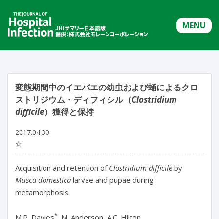
MENU
変態期間中のイエバエの幼虫および蛹によるクロ
ストリジウム・ディフィシル（
Clostridium
difficile
）獲得と保持
2017.04.30
☆
Acquisition and retention of
Clostridium difficile
by
Musca domestica
larvae and pupae during
metamorphosis
*
M.P. Davies
, M. Anderson, A.C. Hilton