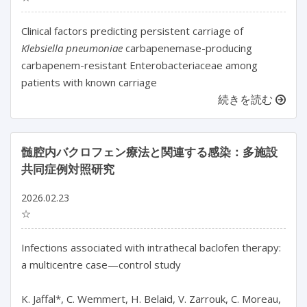
Clinical factors predicting persistent carriage of
Klebsiella pneumoniae
carbapenemase-producing
carbapenem-resistant Enterobacteriaceae among
patients with known carriage
続きを読む
髄腔内バクロフェン療法と関連する感染：多施設
共同症例対照研究
2026.02.23
☆
Infections associated with intrathecal baclofen therapy: 
a multicentre case—control study

K. Jaffal*, C. Wemmert, H. Belaid, V. Zarrouk, C. Moreau, 