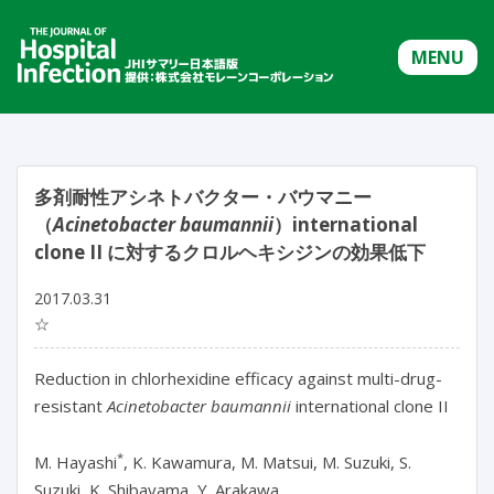
MENU
多剤耐性アシネトバクター・バウマニー
（
Acinetobacter baumannii
）international
clone II に対するクロルヘキシジンの効果低下
2017.03.31
☆
Reduction in chlorhexidine efficacy against multi-drug-
resistant
Acinetobacter baumannii
international clone II
*
M. Hayashi
, K. Kawamura, M. Matsui, M. Suzuki, S.
Suzuki, K. Shibayama, Y. Arakawa