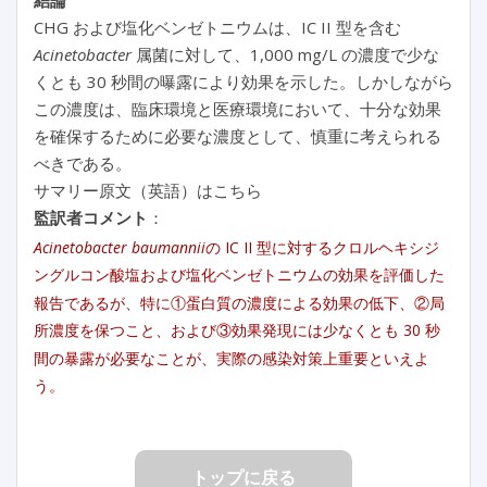
CHG および塩化ベンゼトニウムは、IC II 型を含む
Acinetobacter
属菌に対して、1,000 mg/L の濃度で少な
くとも 30 秒間の曝露により効果を示した。しかしながら
この濃度は、臨床環境と医療環境において、十分な効果
を確保するために必要な濃度として、慎重に考えられる
べきである。
サマリー原文（英語）はこちら
監訳者コメント
：
Acinetobacter baumannii
の IC II 型に対するクロルヘキシジ
ングルコン酸塩および塩化ベンゼトニウムの効果を評価した
報告であるが、特に①蛋白質の濃度による効果の低下、②局
所濃度を保つこと、および③効果発現には少なくとも 30 秒
間の暴露が必要なことが、実際の感染対策上重要といえよ
う。
トップに戻る