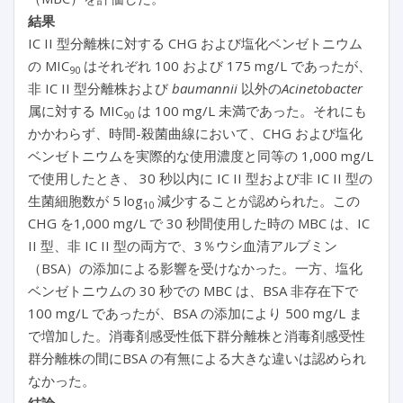
結果
IC II 型分離株に対する CHG および塩化ベンゼトニウム
の MIC
はそれぞれ 100 および 175 mg/L であったが、
90
非 IC II 型分離株および
baumannii
以外の
Acinetobacter
属に対する MIC
は 100 mg/L 未満であった。それにも
90
かかわらず、時間-殺菌曲線において、CHG および塩化
ベンゼトニウムを実際的な使用濃度と同等の 1,000 mg/L
で使用したとき、 30 秒以内に IC II 型および非 IC II 型の
生菌細胞数が 5 log
減少することが認められた。この
10
CHG を1,000 mg/L で 30 秒間使用した時の MBC は、IC
II 型、非 IC II 型の両方で、3％ウシ血清アルブミン
（BSA）の添加による影響を受けなかった。一方、塩化
ベンゼトニウムの 30 秒での MBC は、BSA 非存在下で
100 mg/L であったが、BSA の添加により 500 mg/L ま
で増加した。消毒剤感受性低下群分離株と消毒剤感受性
群分離株の間にBSA の有無による大きな違いは認められ
なかった。
結論