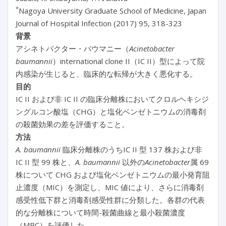
*
Nagoya University Graduate School of Medicine, Japan
Journal of Hospital Infection (2017) 95, 318-323
背景
アシネトバクター・バウマニー（
Acinetobacter
baumannii
）international clone II（IC II）型によって院
内感染が生じると、臨床的な転帰が大きく悪化する。
目的
IC II および非 IC II の臨床分離株においてクロルヘキシジ
ングルコン酸塩（CHG）と塩化ベンゼトニウムの消毒剤
の殺菌効果の差を評価すること。
方法
A. baumannii
臨床分離株のうちIC II 型 137 株および非
IC II 型 99 株と、
A. baumannii
以外の
Acinetobacter
属 69
株について CHG および塩化ベンゼトニウムの最小発育阻
止濃度（MIC）を測定し、MIC 値により、さらに消毒剤
感受性低下群と消毒剤感受性群に分類した。各群の代表
的な分離株について時間-殺菌曲線と最小殺菌濃度
（MBC）を評価した。