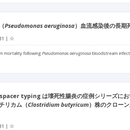
（
Pseudomonas aeruginosa
）血流感染後の長期
☆
31
m mortality following
Pseudomonas aeruginosa
bloodstream infect
ti-spacer typing は壊死性腸炎の症例シリ
チリカム（
Clostridium butyricum
）株のクローン
☆
31