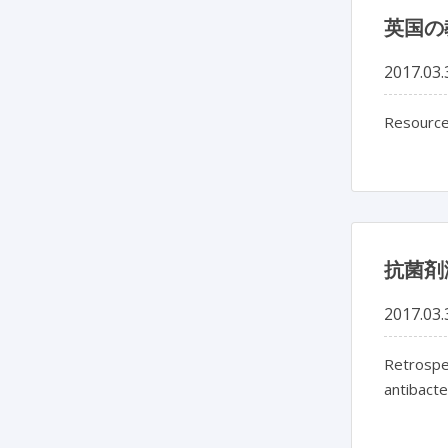
英国の
2017.03.
Resource
抗菌剤
2017.03.
Retrospec
antibacte