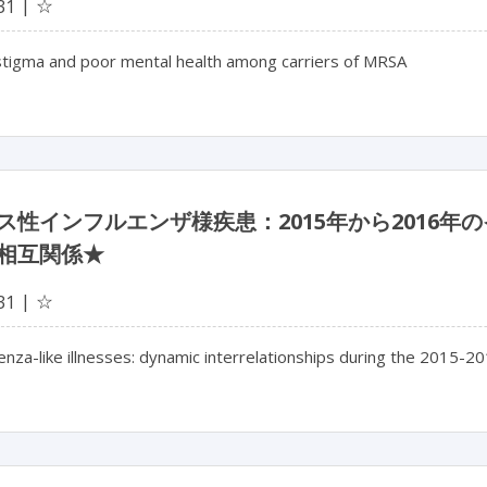
☆
31
 stigma and poor mental health among carriers of MRSA
ス性インフルエンザ様疾患：2015年から2016
相互関係★
☆
31
luenza-like illnesses: dynamic interrelationships during the 2015-2