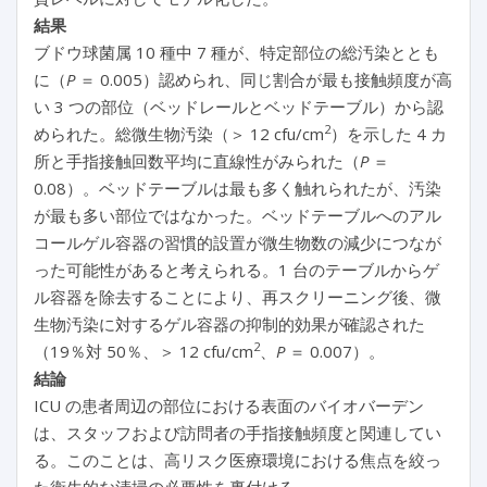
結果
ブドウ球菌属 10 種中 7 種が、特定部位の総汚染ととも
に（
P
＝ 0.005）認められ、同じ割合が最も接触頻度が高
い 3 つの部位（ベッドレールとベッドテーブル）から認
2
められた。総微生物汚染（＞ 12 cfu/cm
）を示した 4 カ
所と手指接触回数平均に直線性がみられた（
P
＝
0.08）。ベッドテーブルは最も多く触れられたが、汚染
が最も多い部位ではなかった。ベッドテーブルへのアル
コールゲル容器の習慣的設置が微生物数の減少につなが
った可能性があると考えられる。1 台のテーブルからゲ
ル容器を除去することにより、再スクリーニング後、微
生物汚染に対するゲル容器の抑制的効果が確認された
2
（19％対 50％、＞ 12 cfu/cm
、
P
＝ 0.007）。
結論
ICU の患者周辺の部位における表面のバイオバーデン
は、スタッフおよび訪問者の手指接触頻度と関連してい
る。このことは、高リスク医療環境における焦点を絞っ
た衛生的な清掃の必要性を裏付ける。