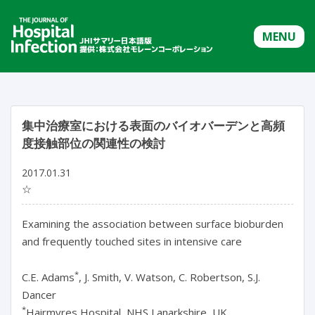
MENU
集中治療室における表面のバイオバーデンと高頻
度接触部位の関連性の検討
2017.01.31
☆
Examining the association between surface bioburden
and frequently touched sites in intensive care
*
C.E. Adams
, J. Smith, V. Watson, C. Robertson, S.J.
Dancer
*
Hairmyres Hospital, NHS Lanarkshire, UK