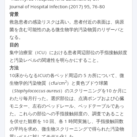
Journal of Hospital Infection (2017) 95, 76-80
背景
救急患者の感染リスクは高い。患者付近の表面は、病原
菌を含む可能性のある微生物学的汚染物質のリザーバと
なる。
目的
集中治療室（ICU）における患者周辺部位の手指接触頻度
と汚染レベルの関連性を明らかにすること。
方法
10床からなるICUの各ベッド周辺の 5 カ所について、微
2
生物学的汚染物質（cfu/cm
）と黄色ブドウ球菌
（
Staphylococcus aureus
）のスクリーニングを10 か月に
わたり毎月行った。選択部位は、点滴ポンプおよび心臓
モニター、左右のベッドレール、ベッドテーブルであっ
た。これらの部位への手指接触頻度の、調査であること
を伏せた観察を 10 回、各 1 時間実施し、手指接触回数
の平均を求め、微生物スクリーニングで得られた汚染物
質レベルに対してモデル化した。