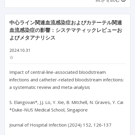
中心ライン関連血流感染症およびカテーテル関連
血流感染症の影響：システマティックレビューお
よびメタアナリシス
2024.10.31
☆
Impact of central-line-associated bloodstream 
infections and catheter-related bloodstream infections: 
a systematic review and meta-analysis

S. Elangovan*, J.J. Lo, Y. Xie, B. Mitchell, N. Graves, Y. Cai

*Duke-NUS Medical School, Singapore

Journal of Hospital Infection (2024) 152, 126-137
