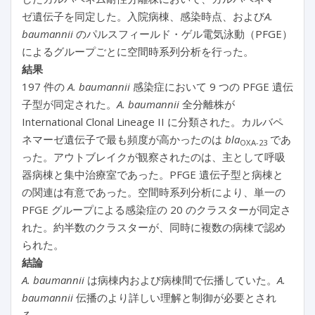
ゼ遺伝子を同定した。入院病棟、感染時点、および
A.
baumannii
のパルスフィールド・ゲル電気泳動（PFGE）
によるグループごとに空間時系列分析を行った。
結果
197 件の
A. baumannii
感染症において 9 つの PFGE 遺伝
子型が同定された。
A. baumannii
全分離株が
International Clonal Lineage II に分類された。カルバペ
ネマーゼ遺伝子で最も頻度が高かったのは
bla
であ
OXA-23
った。アウトブレイクが観察されたのは、主として呼吸
器病棟と集中治療室であった。PFGE 遺伝子型と病棟と
の関連は有意であった。空間時系列分析により、単一の
PFGE グループによる感染症の 20 のクラスターが同定さ
れた。約半数のクラスターが、同時に複数の病棟で認め
られた。
結論
A. baumannii
は病棟内および病棟間で伝播していた。
A.
baumannii
伝播のより詳しい理解と制御が必要とされ
る。