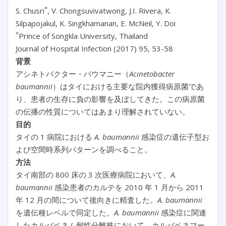
*
S. Chusri
, V. Chongsuvivatwong, J.I. Rivera, K.
Silpapojakul, K. Singkhamanan, E. McNeil, Y. Doi
*
Prince of Songkla University, Thailand
Journal of Hospital Infection (2017) 95, 53-58
背景
アシネトバクター・バウマニー（
Acinetobacter
baumannii
）はタイにおける主要な院内獲得病原菌であ
り、患者の生存に負の影響を及ぼしてきた。この病原菌
の伝播の性質についてはあまり理解されていない。
目的
タイの 1 病院における
A. baumannii
感染症の遺伝子型お
よび空間時系列パターンを調べること。
方法
タイ南部の 800 床の 3 次医療病院において、
A.
baumannii
感染患者のカルテを 2010 年 1 月から 2011
年 12 月の間について後向きに精査した。
A. baumannii
を遺伝種レベルで同定した。
A. baumannii
感染症に関連
したカルバペネム耐性分離株において、カルバペネマー