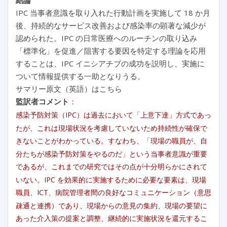
IPC 当事者意識を取り入れた行動計画を実施して 18 か月
後、持続的なサービス改善および感染率の顕著な減少が
認められた。IPC の日常医療へのルーチンの取り込み
「標準化」を促進／阻害する要因を特定する理論を応用
することは、IPC イニシアチブの成功を説明し、実施に
ついて情報提供する一助となりうる。
サマリー原文（英語）はこちら
監訳者コメント
：
感染予防対策（IPC）は過去において「上意下達」方式であっ
たが、これは現場状況を考慮していないため持続性が確保で
きないことがわかっている。すなわち、「現場の職員が、自
分たちが感染予防対策をやるのだ」という当事者意識が重要
であるが、これまでの研究ではその点が十分明らかにされて
いない。IPC を効果的に実施するために必要な要素は、現場
職員、ICT、病院管理者間の良好なコミュニケーション（意思
疎通と連携）であり、現場からの意見の集約、現場の要望に
あった介入策の提案と調整、継続的に実施状況を還元するこ