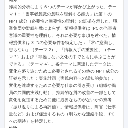
帰納的分析により 6 つのテーマが浮かび上がった。テー
マ 1：「当事者意識の意味を理解する能力」は第 1 の
NPT 成分（必要性と重要性の理解）の証拠を示した。職
業集団や勤続年数によらず、情報提供者は IPC の当事者
意識の重要性を理解し、それに必要な事項を述べた。情
報提供者は 3 つの必要条件を特定した：「常に意識し、
怠らない」（テーマ 2）、「情報入手の重要性」（テー
マ 3）および「非難しない文化の中でともに学ぶことが
できる」（テーマ 4）。各テーマに関連したデータは、
変化を盛り込むために必要とされるその他の NPT 成分の
証拠を示した：実施計画（実践内容への認知的参加）、
変化を達成するために必要な仕事の引き受け（組織や職
員の共同的実践行動）、持続的な質の改善の一部として
変化を促進するために他に必要なものがないかの熟考
（振り返りによる再評価）。情報提供者は、障害（仕事
量など）および促進するもの（明らかな連絡手段、IPC
への期待）を特定した。
結論