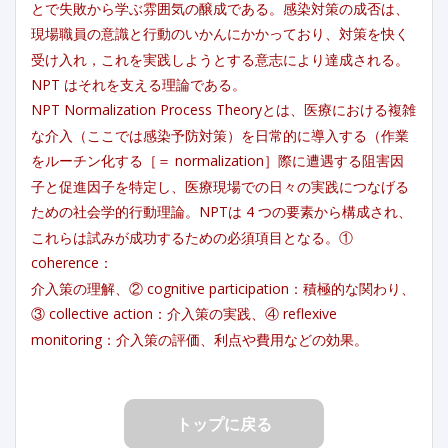
とで失敗から学ぶ雰囲気の醸成である。感染対策の成否は、
現場職員の意識と行動のいかんにかかっており、対策を快く
受け入れ，これを実践しようとする意志により達成される。
NPT はそれを支える理論である。
NPT Normalization Process Theoryとは、医療における複雑
な介入（ここでは感染予防対策）を日常的に導入する（作業
をルーチン化する［＝ normalization］際に遭遇する阻害因
子と促進因子を特定し、医療現場での日々の実践につなげる
ための社会学的行動理論。NPTは 4 つの要素から構成され、
これらは試みが成功するための必須項目となる。①
coherence：
介入策の理解、② cognitive participation：積極的な関わり、
③ collective action：介入策の実践、④ reflexive
monitoring：介入策の評価、利点や費用などの効果。
トップに戻る