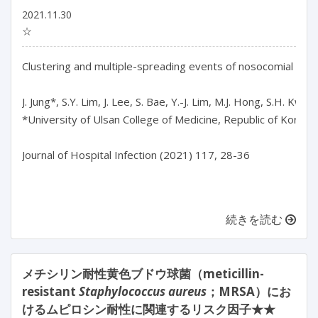
2021.11.30
☆
Clustering and multiple-spreading events of nosocomial seve
J. Jung*, S.Y. Lim, J. Lee, S. Bae, Y.-J. Lim, M.J. Hong, S.H. Kwak
*University of Ulsan College of Medicine, Republic of Korea

Journal of Hospital Infection (2021) 117, 28-36

続きを読む
メチシリン耐性黄色ブドウ球菌（meticillin-
resistant
Staphylococcus aureus
；MRSA）にお
けるムピロシン耐性に関連するリスク因子★★