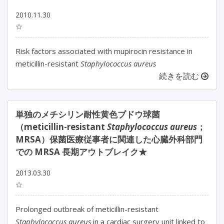
2010.11.30
☆
Risk factors associated with mupirocin resistance in
meticillin-resistant
Staphylococcus aureus
続きを読む
単独のメチシリン耐性黄色ブドウ球菌
（meticillin-resistant
Staphylococcus aureus
；
MRSA）保菌医療従事者に関連した心臓外科部門
での MRSA 長期アウトブレイク★
2013.03.30
☆
Prolonged outbreak of meticillin-resistant
Staphylococcus aureus
in a cardiac surgery unit linked to