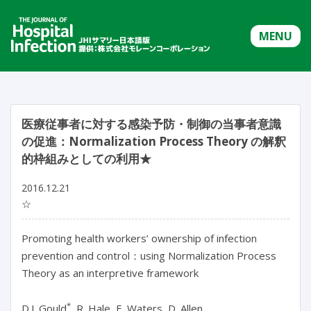
MENU
医療従事者に対する感染予防・制御の当事者意識
の促進：Normalization Process Theory の解釈
的枠組みとしての利用★
2016.12.21
☆
Promoting health workers’ ownership of infection
prevention and control：using Normalization Process
Theory as an interpretive framework
*
D.J. Gould
, R. Hale, E. Waters, D. Allen