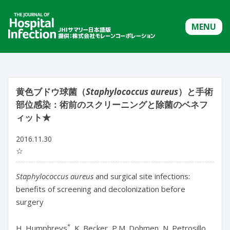
MENU
黄色ブドウ球菌（
Staphylococcus aureus
）と手術
部位感染：術前のスクリーニングと除菌のベネフ
ィット★
2016.11.30
☆
Staphylococcus aureus
and surgical site infections:
benefits of screening and decolonization before
surgery
*
H. Humphreys
, K. Becker, P.M. Dohmen, N. Petrosillo,