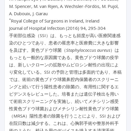
M. Spencer, M. van Rijen, A. Wechsler-Fördös, M. Pujol,
A. Dubouix, J. Garau
*
Royal College of Surgeons in Ireland, Ireland
Journal of Hospital Infection (2016) 94, 295-304
手術部位感染（SSI）は、もっとも頻度が高い医療関連感
染のひとつであり、患者の罹患率と医療費に大きな影響
を及ぼす。黄色ブドウ球菌（
Staphylococcus aureus
）は
もっとも一般的な原因菌である。黄色ブドウ球菌の疫学
は、新しいクローンの拡散やムピロシン耐性の出現によ
り変化している。SSI の予防と管理は多面的であり、本稿
では、術前の黄色ブドウ球菌鼻腔内保菌者のスクリーニ
ングと続いて行う陽性患者の除菌の、有用性に関するエ
ビデンスをレビューした。培養または遺伝子検出を用い
て術前スクリーニングを実施し、続いてメチシリン感受
性黄色ブドウ球菌およびメチシリン耐性黄色ブドウ球菌
（MRSA）陽性患者の除菌を行うことにより、SSI および
在院日数は減少する。これは、心胸郭手術や整形外科手
術のような、植込み用のデバイスを挿入する清潔手術