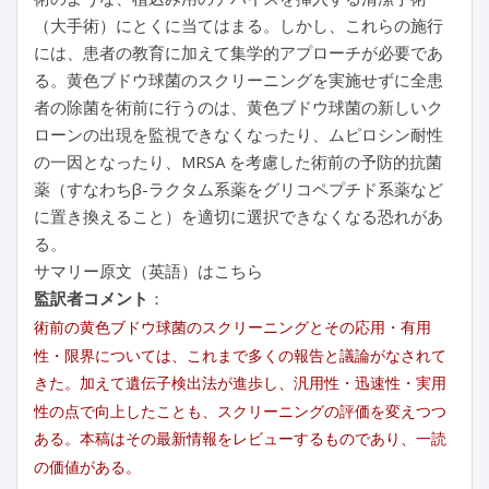
（大手術）にとくに当てはまる。しかし、これらの施行
には、患者の教育に加えて集学的アプローチが必要であ
る。黄色ブドウ球菌のスクリーニングを実施せずに全患
者の除菌を術前に行うのは、黄色ブドウ球菌の新しいク
ローンの出現を監視できなくなったり、ムピロシン耐性
の一因となったり、MRSA を考慮した術前の予防的抗菌
薬（すなわちβ-ラクタム系薬をグリコペプチド系薬など
に置き換えること）を適切に選択できなくなる恐れがあ
る。
サマリー原文（英語）はこちら
監訳者コメント
：
術前の黄色ブドウ球菌のスクリーニングとその応用・有用
性・限界については、これまで多くの報告と議論がなされて
きた。加えて遺伝子検出法が進歩し、汎用性・迅速性・実用
性の点で向上したことも、スクリーニングの評価を変えつつ
ある。本稿はその最新情報をレビューするものであり、一読
の価値がある。