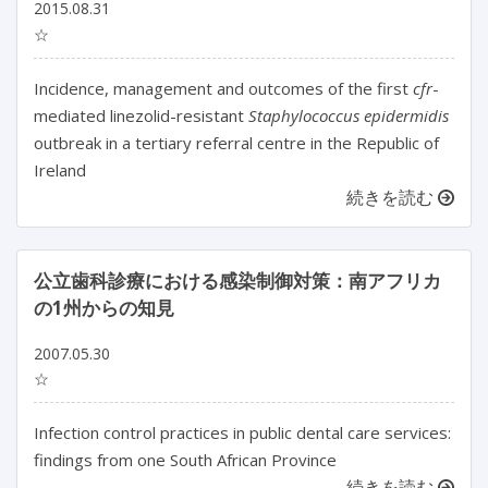
2015.08.31
☆
Incidence, management and outcomes of the first
cfr
-
mediated linezolid-resistant
Staphylococcus epidermidis
outbreak in a tertiary referral centre in the Republic of
Ireland
続きを読む
公立歯科診療における感染制御対策：南アフリカ
の1州からの知見
2007.05.30
☆
Infection control practices in public dental care services:
findings from one South African Province
続きを読む