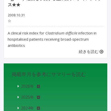
ス★★
2008.10.31
☆
A clinical risk index for
Clostridium difficile
infection in
hospitalised patients receiving broad-spectrum
antibiotics
続きを読む
掲載年月を参考にサマリーを読む
2026年
2025年
2024年