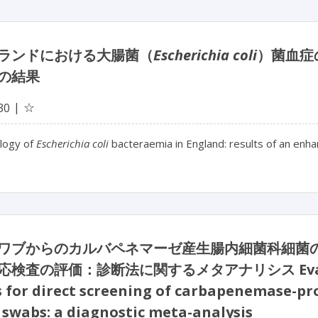
ランドにおける大腸菌（
Escherichia coli
）菌血症
の結果
☆
30
logy of
Escherichia coli
bacteraemia in England: results of an enh
ワブからのカルバペネマーゼ産生腸内細菌科細菌
検査の評価：診断法に関するメタアナリシス Evaluation 
s for direct screening of carbapenemase-p
 swabs: a diagnostic meta-analysis