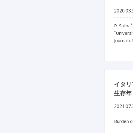
2020.03.
*
R. Saliba
*
Universi
Journal o
イタリ
生存年
2021.07.
Burden of