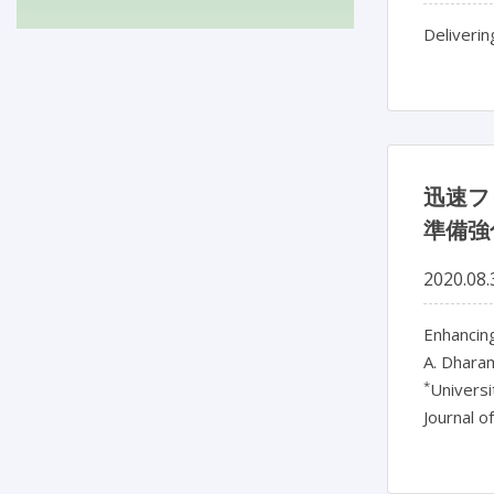
Deliverin
迅速フ
準備強
2020.08.
Enhancing
A. Dhara
*
Univers
Journal o