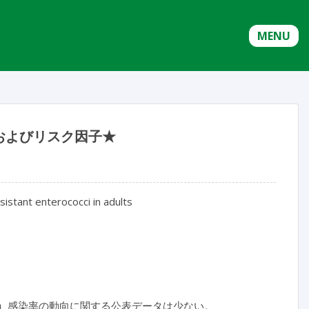
MENU
およびリスク因子★
istant enterococci in adults
E）感染率の動向に関する公表データは少ない。