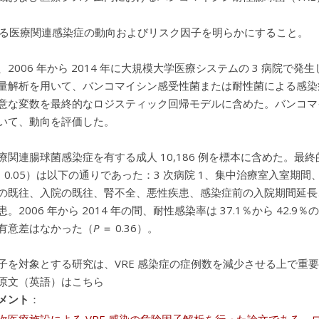
による医療関連感染症の動向およびリスク因子を明らかにすること。
、2006 年から 2014 年に大規模大学医療システムの 3 病院
量解析を用いて、バンコマイシン感受性菌または耐性菌による感染
意な変数を最終的なロジスティック回帰モデルに含めた。バンコマ
いて、動向を評価した。
療関連腸球菌感染症を有する成人 10,186 例を標本に含めた。最
≦ 0.05）は以下の通りであった：3 次病院 1、集中治療室入室期間
の既往、入院の既往、腎不全、悪性疾患、感染症前の入院期間延長
。2006 年から 2014 年の間、耐性感染率は 37.1％から 4
有意差はなかった（
P
＝ 0.36）。
子を対象とする研究は、VRE 感染症の症例数を減少させる上で重
原文（英語）はこちら
メント
：