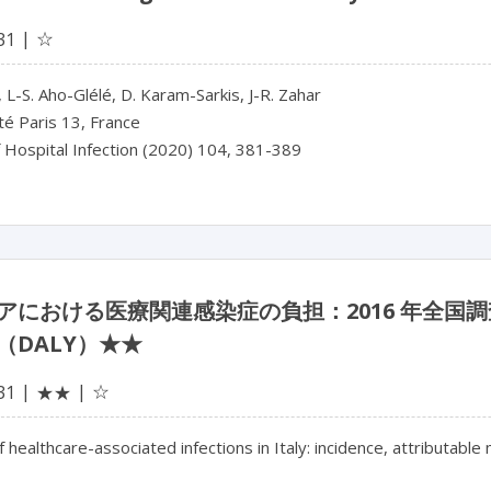
☆
31
, L-S. Aho-Glélé, D. Karam-Sarkis, J-R. Zahar
té Paris 13, France
f Hospital Infection (2020) 104, 381-389
アにおける医療関連感染症の負担：2016 年全国
（DALY）★★
☆
31
★★
 healthcare-associated infections in Italy: incidence, attributable