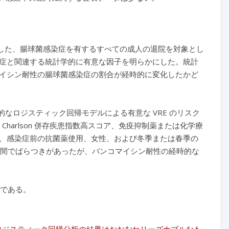
で発生した、腸球菌感染症を有するすべての成人の退院を対象とし
症と関連する統計学的に有意な因子を明らかにした。統計
イシン耐性の腸球菌感染症の割合が経時的に変化したかど
終的なロジスティック回帰モデルによる有意な VRE のリスク
、Charlson 併存疾患指数高スコア、免疫抑制薬または化学療
、感染症前の抗菌薬使用、女性、および冬季または春季の
2.9％の間でばらつきがあったが、バンコマイシン耐性の経時的な
要である。