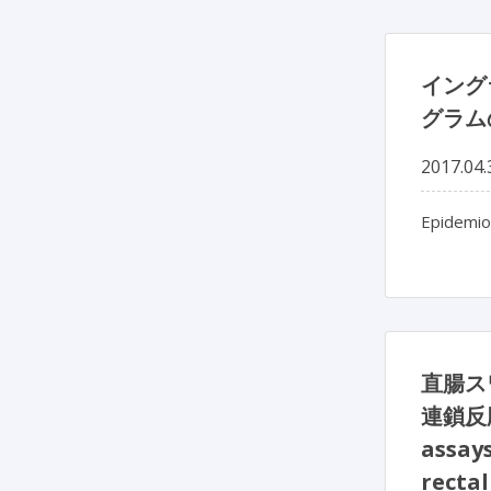
イング
グラム
2017.04.
Epidemio
直腸ス
連鎖反応
assay
rectal