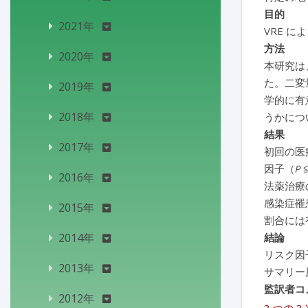
目的
2021年
VRE 
方法
2020年
本研究は
た。二変
2019年
学的に有
2018年
うかにつ
結果
2017年
初回の医
因子（
P
2016年
法薬治療
感染症罹患
2015年
割合には
2014年
結論
リスク因
2013年
サマリー
監訳者コ
2012年