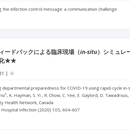
g the infection control message: a communication challenge
ィードバックによる臨床現場（
in-situ
）シミュレー
化★★
☆
31
 departmental preparedness for COVID-19 using rapid-cycle in-si
*
msi
, K. Hayman, S. Yi , R. Chow, C. Yee, E. Gaylord, D. Tawadrous,
ity Health Network, Canada
f Hospital Infection (2020) 105, 604-607