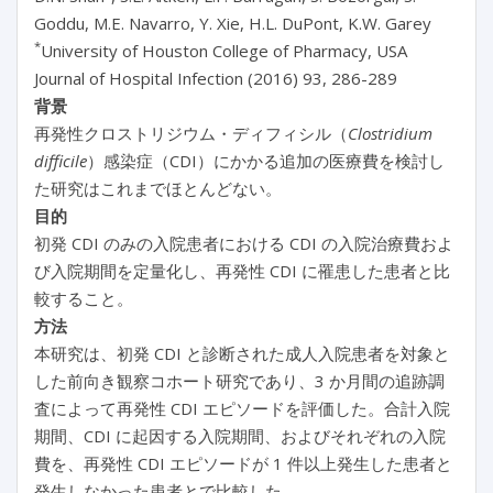
Goddu, M.E. Navarro, Y. Xie, H.L. DuPont, K.W. Garey
*
University of Houston College of Pharmacy, USA
Journal of Hospital Infection (2016) 93, 286-289
背景
再発性クロストリジウム・ディフィシル（
Clostridium
difficile
）感染症（CDI）にかかる追加の医療費を検討し
た研究はこれまでほとんどない。
目的
初発 CDI のみの入院患者における CDI の入院治療費およ
び入院期間を定量化し、再発性 CDI に罹患した患者と比
較すること。
方法
本研究は、初発 CDI と診断された成人入院患者を対象と
した前向き観察コホート研究であり、3 か月間の追跡調
査によって再発性 CDI エピソードを評価した。合計入院
期間、CDI に起因する入院期間、およびそれぞれの入院
費を、再発性 CDI エピソードが 1 件以上発生した患者と
発生しなかった患者とで比較した。