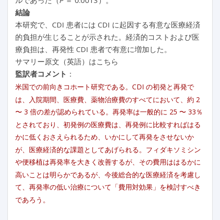
結論
本研究で、CDI 患者には CDI に起因する有意な医療経済
的負担が生じることが示された。経済的コストおよび医
療負担は、再発性 CDI 患者で有意に増加した。
サマリー原文（英語）はこちら
監訳者コメント
：
米国での前向きコホート研究である。CDI の初発と再発で
は、入院期間、医療費、薬物治療費のすべてにおいて、約 2
〜 3 倍の差が認められている。再発率は一般的に 25 〜 33％
とされており、初発例の医療費は、再発例に比較すればはる
かに低くおさえられるため、いかにして再発をさせないか
が、医療経済的な課題としてあげられる。フィダキソミシン
や便移植は再発率を大きく改善するが、その費用ははるかに
高いことは明らかであるが、今後総合的な医療経済を考慮し
て、再発率の低い治療について「費用対効果」を検討すべき
であろう。