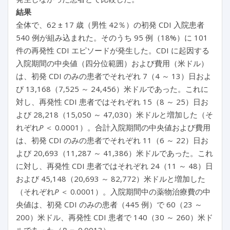
結果
全体で、62 ± 17 歳（男性 42％）の初発 CDI 入院患者
540 例が組み込まれた。そのうち 95 例（18%）に 101
件の再発性 CDI エピソードが発生した。CDI に起因する
入院期間の中央値（四分位範囲）および費用（米ドル）
は、初発 CDI のみの患者でそれぞれ 7（4 ～ 13）日およ
び 13,168（7,525 ～ 24,456）米ドルであった。これに
対し、再発性 CDI 患者ではそれぞれ 15（8 ～ 25）日お
よび 28,218（15,050 ～ 47,030）米ドルと増加した（そ
れぞれ
P
＜ 0.0001）。合計入院期間の中央値および費用
は、初発 CDI のみの患者でそれぞれ 11（6 ～ 22）日お
よび 20,693（11,287 ～ 41,386）米ドルであった。これ
に対し、再発性 CDI 患者ではそれぞれ 24（11 ～ 48）日
および 45,148（20,693 ～ 82,772）米ドルと増加した
（それぞれ
P
＜ 0.0001）。入院期間中の薬物治療費の中
央値は、初発 CDI のみの患者（445 例）で 60（23 ～
200）米ドル、再発性 CDI 患者で 140（30 ～ 260）米ド
ルであった（
P
＝ 0.0013）。