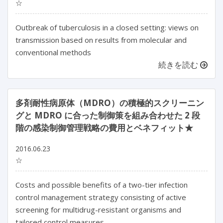
☆
Outbreak of tuberculosis in a closed setting: views on
transmission based on results from molecular and
conventional methods
続きを読む
多剤耐性病原体（MDRO）の積極的スクリーニン
グと MDRO に合った制御策を組み合わせた 2 段
階の感染制御管理戦略の費用とベネフィット★
2016.06.23
☆
Costs and possible benefits of a two-tier infection
control management strategy consisting of active
screening for multidrug-resistant organisms and
tailored control measures