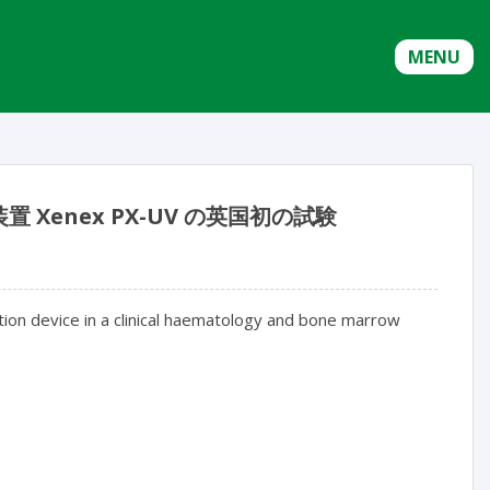
MENU
enex PX-UV の英国初の試験
tion device in a clinical haematology and bone marrow