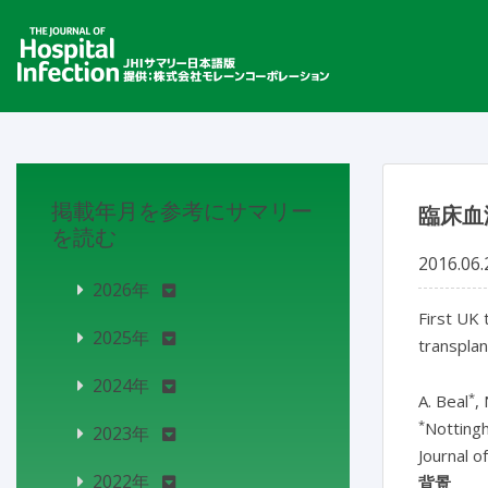
掲載年月を参考にサマリー
臨床血
を読む
2016.06.
2026年
First UK 
2025年
transplan
2024年
*
A. Beal
,
*
Notting
2023年
Journal o
2022年
背景