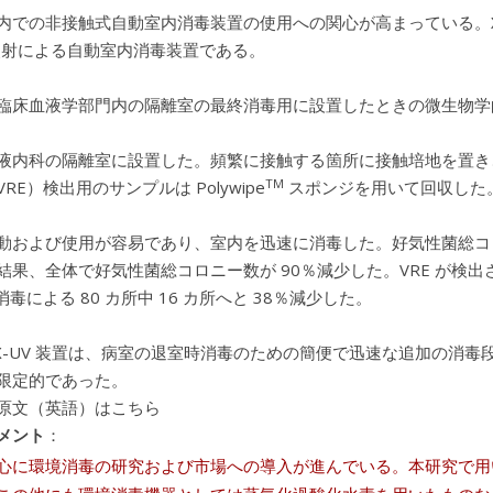
内での非接触式自動室内消毒装置の使用への関心が高まっている。Xen
照射による自動室内消毒装置である。
臨床血液学部門内の隔離室の最終消毒用に設置したときの微生物学
液内科の隔離室に設置した。頻繁に接触する箇所に接触培地を置き
TM
RE）検出用のサンプルは Polywipe
スポンジを用いて回収した
動および使用が容易であり、室内を迅速に消毒した。好気性菌総コロニ
結果、全体で好気性菌総コロニー数が 90％減少した。VRE が検出さ
 消毒による 80 カ所中 16 カ所へと 38％減少した。
x PX-UV 装置は、病室の退室時消毒のための簡便で迅速な追加の消
限定的であった。
原文（英語）はこちら
メント
：
心に環境消毒の研究および市場への導入が進んでいる。本研究で用い