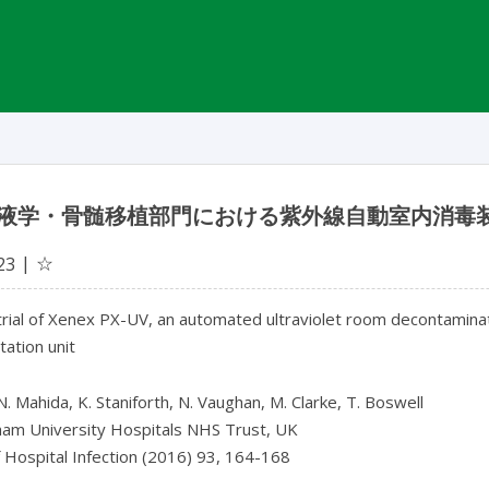
液学・骨髄移植部門における紫外線自動室内消毒装置 X
☆
23
trial of Xenex PX-UV, an automated ultraviolet room decontamina
tation unit
 N. Mahida, K. Staniforth, N. Vaughan, M. Clarke, T. Boswell
ham University Hospitals NHS Trust, UK
f Hospital Infection (2016) 93, 164-168