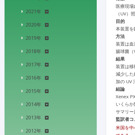
医療現場
2021年
（UV）
目的
2020年
本装置を
方法
2019年
装置は血
2018年
腸球菌（V
結果
2017年
装置は移
減少した
2016年
加の UV
結論
2015年
Xene
2014年
いくらか
サマリー
2013年
監訳者コ
米国を中
2012年