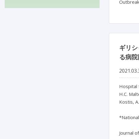
Outbreak
ギリシ
る病院
2021.03.
Hospital
H.C. Malt
Kostis, A
*National
Journal o