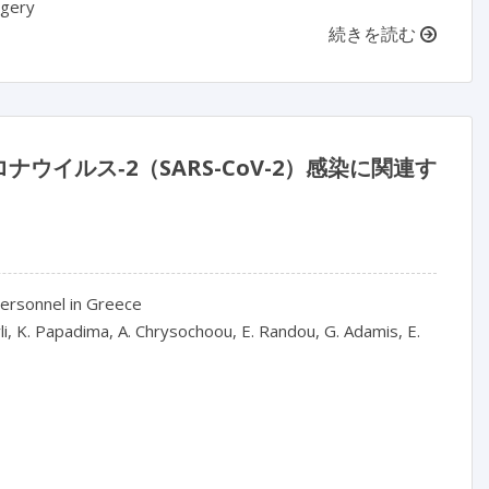
rgery
続きを読む
イルス‐2（SARS-CoV-2）感染に関連す
personnel in Greece
li, K. Papadima, A. Chrysochoou, E. Randou, G. Adamis, E.