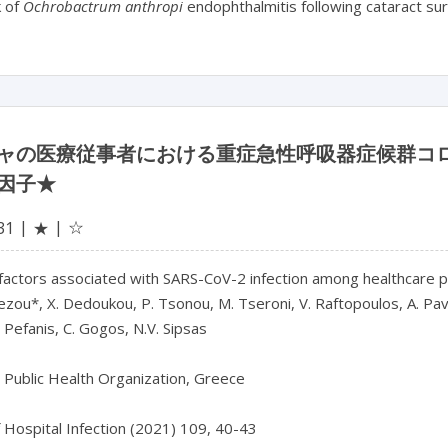
 of
Ochrobactrum anthropi
endophthalmitis following cataract su
ャの医療従事者における重症急性呼吸器症候群コロナウ
因子★
☆
31
★
 factors associated with SARS-CoV-2 infection among healthcare 
ezou*, X. Dedoukou, P. Tsonou, M. Tseroni, V. Raftopoulos, A. Pav
. Pefanis, C. Gogos, N.V. Sipsas
 Public Health Organization, Greece
f Hospital Infection (2021) 109, 40-43