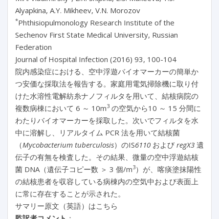
Alyapkina, A.Y. Mikheev, V.N. Morozov
*
Phthisiopulmonology Research Institute of the
Sechenov First State Medical University, Russian
Federation
Journal of Hospital Infection (2016) 93, 100-104
院内感染症における、空中浮遊バイオマーカーの簡単か
つ安価な採取法を報告する。家庭用電気掃除機に取り付
けた水溶性電解紡糸ナノフィルタを用いて、結核病院の
3
複数病棟において 6 ～ 10m
の空気から10 ～ 15 分間に
わたりバイオマーカーを採取した。次いでフィルタを水
中に溶解し、リアルタイム PCR 法を用いて結核菌
（
Mycobacterium tuberculosis
）のIS
6110
および
regX3
遺
伝子の有無を検査した。その結果、微量の空中浮遊結核
3
菌 DNA（遺伝子コピー数 ＞ 3 個/m
）が、喀痰塗抹陽性
の結核患者を収容している病棟内の空気中および表面上
に常に存在することが示された。
サマリー原文（英語）はこちら
監訳者コメント
：