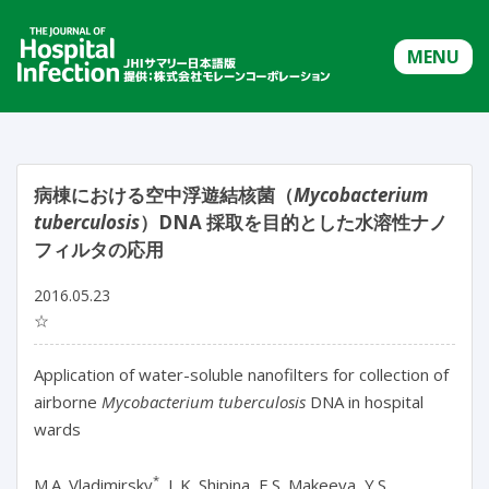
MENU
病棟における空中浮遊結核菌（
Mycobacterium
tuberculosis
）DNA 採取を目的とした水溶性ナノ
フィルタの応用
2016.05.23
☆
Application of water-soluble nanofilters for collection of
airborne
Mycobacterium tuberculosis
DNA in hospital
wards
*
M.A. Vladimirsky
, L.K. Shipina, E.S. Makeeva, Y.S.