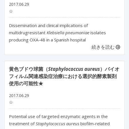
2017.06.29
☆
Dissemination and clinical implications of
multidrugresistant
Klebsiella pneumoniae
isolates
producing OXA-48 in a Spanish hospital
続きを読む
黄色ブドウ球菌（
Staphylococcus aureus
）バイオ
フィルム関連感染症治療における選択的酵素製剤
使用の可能性★
2017.06.29
☆
Potential use of targeted enzymatic agents in the
treatment of
Staphylococcus aureus
biofilm-related