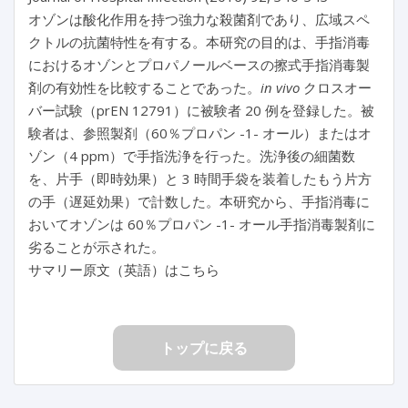
オゾンは酸化作用を持つ強力な殺菌剤であり、広域スペ
クトルの抗菌特性を有する。本研究の目的は、手指消毒
におけるオゾンとプロパノールベースの擦式手指消毒製
剤の有効性を比較することであった。
in vivo
クロスオー
バー試験（prEN 12791）に被験者 20 例を登録した。被
験者は、参照製剤（60％プロパン -1- オール）またはオ
ゾン（4 ppm）で手指洗浄を行った。洗浄後の細菌数
を、片手（即時効果）と 3 時間手袋を装着したもう片方
の手（遅延効果）で計数した。本研究から、手指消毒に
おいてオゾンは 60％プロパン -1- オール手指消毒製剤に
劣ることが示された。
サマリー原文（英語）はこちら
トップに戻る