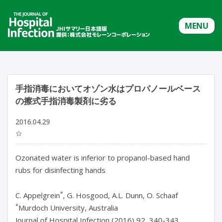
MENU
手指消毒においてオゾン水はプロパノールベース
の擦式手指消毒製剤に劣る
2016.04.29
☆
Ozonated water is inferior to propanol-based hand
rubs for disinfecting hands
*
C. Appelgrein
, G. Hosgood, A.L. Dunn, O. Schaaf
*
Murdoch University, Australia
Journal of Hospital Infection (2016) 92, 340-343