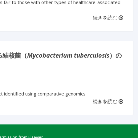
 fair to those with other types of healthcare-associated
続きを読む
る結核菌（
Mycobacterium tuberculosis
）の
ct identified using comparative genomics
続きを読む
ermission from Elsevier.