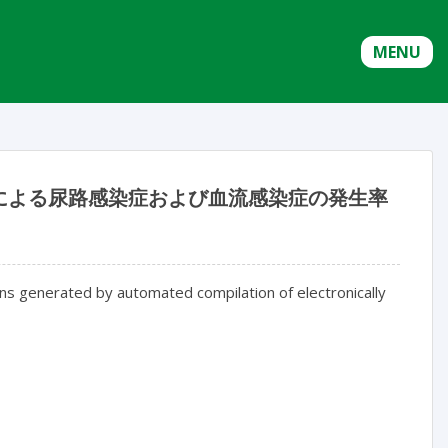
MENU
による尿路感染症および血流感染症の発生率
ons generated by automated compilation of electronically