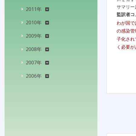
サマリー
2011年
監訳者コ
2010年
わが国で
の感染管
2009年
子化され
く必要が
2008年
2007年
2006年