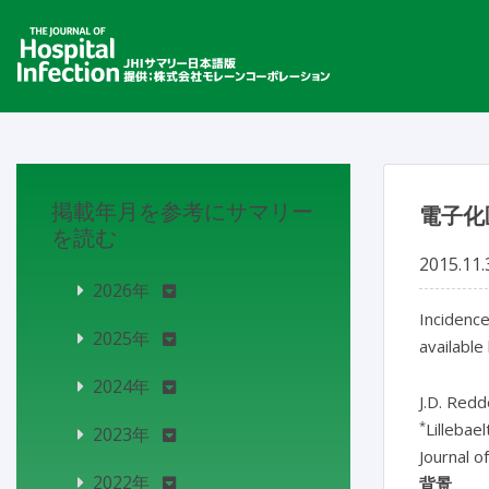
掲載年月を参考にサマリー
電子化
を読む
2015.11.
2026年
Incidence
2025年
available
2024年
J.D. Redd
*
Lillebae
2023年
Journal o
2022年
背景