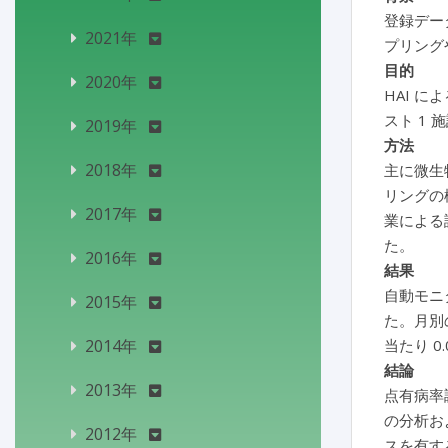
登録デー
2021年
プリング
目的
2020年
HAI 
スト 1
2019年
方法
2018年
主に微生
リングの検
2017年
業による評
た。
2016年
結果
自動モニタ
2015年
た。月別の
2014年
当たり 0.
結論
2013年
点有病率
の分析お
2012年
スを有す