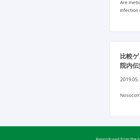
Are metic
infection
比較ゲ
院内伝
2019.05.
Nosocom
Reproduced from the Jou