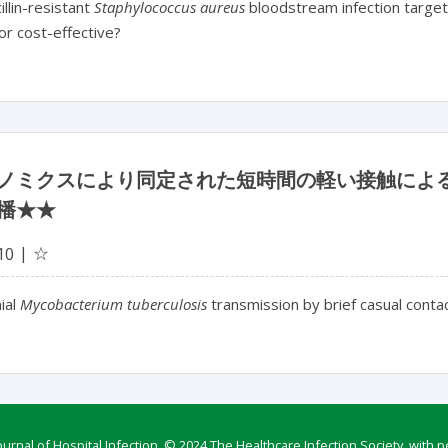
illin-resistant
Staphylococcus aureus
bloodstream infection targets
 or cost-effective?
ノミクスにより同定された短時間の軽い接触によ
播★★
☆
10
ial
Mycobacterium tuberculosis
transmission by brief casual conta
rnal of Hospital Infection, © 2024 The Healthcare Infection Society, with p