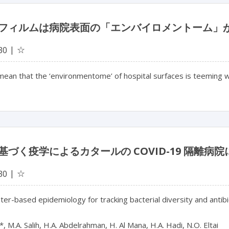
フィルムは病院表面の「エンバイロメントーム」
☆
30
mean that the ‘environmentome’ of hospital surfaces is teeming wi
基づく疫学によるカタールの COVID-19 隔離
☆
30
r-based epidemiology for tracking bacterial diversity and antibiot
*, M.A. Salih, H.A. Abdelrahman, H. Al Mana, H.A. Hadi, N.O. Eltai
