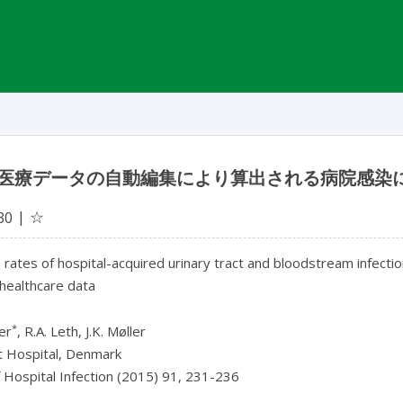
医療データの自動編集により算出される病院感染
☆
30
 rates of hospital-acquired urinary tract and bloodstream infecti
 healthcare data
*
er
, R.A. Leth, J.K. Møller
lt Hospital, Denmark
f Hospital Infection (2015) 91, 231-236