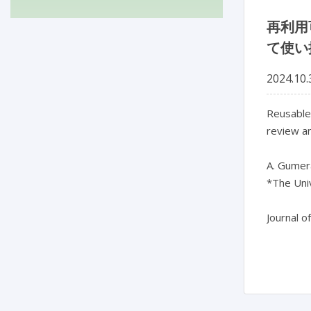
再利用
て使い
2024.10.
Reusable 
review an
A. Gumera
*The Univ
Journal o