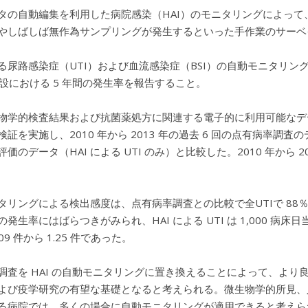
タの自動編集を利用した病院感染（HAI）のモニタリングによっ
やしばしば無作為サンプリングが発生するといった手作業のサーベ
による尿路感染症（UTI）および血流感染症（BSI）の自動モニタ
 施設における 5 年間の発生率を報告すること。
物学的検査結果および抗菌薬処方に関連する電子的に利用可能なデータに基
証を実施し、2010 年から 2013 年の過去 6 回の点有病率調査のデ
価のデータ（HAI による UTI のみ）と比較した。2010 年から 
リングによる検出感度は、点有病率調査との比較で全UTIで 88％、HAI
発生率にはばらつきがみられ、HAI による UTI は 1,000 病床日当たり 4
09 件から 1.25 件であった。
調査を HAI の自動モニタリングに置き換えることによって、よ
よび疫学研究の有望な基礎となると考えられる。微生物学的所見、
る病院では、多くの場合に自動モニタリングが適用できると考えら