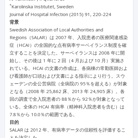
*
Karolinska Institutet, Sweden
Journal of Hospital Infection (2015) 91, 220-224
背景
Swedish Association of Local Authorities and
Regions（SALAR）は 2007 年、入院患者の医療関連感染
症（HCAI）の全国的な点有病率サーベイランス制度を確
立することを決定した。サーベイランスは 2008 年に開
始し、その後は 1 年に 2 回（4 月および 10 月）実施さ
れている。HCAI の文書の作成は、各病棟の常勤医師およ
び看護師が口頭および文書による指示により行う。スウ
ェーデンの全公営病院（全病院の 95％を超える）が対象
となる（2008 年 25,862 床、2013 年 24,905 床）。各
回の調査で全入院患者の 88％から 92％が対象となって
いる。全体の HCAI 有病率（精神科入院患者を含む）は
7.8％から 10.0％の範囲である。
目的
SALAR は 2012 年、有病率データの信頼性を評価するこ
とを決定した。