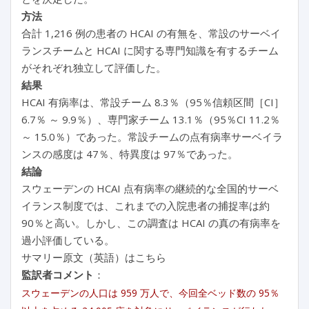
方法
合計 1,216 例の患者の HCAI の有無を、常設のサーベイ
ランスチームと HCAI に関する専門知識を有するチーム
がそれぞれ独立して評価した。
結果
HCAI 有病率は、常設チーム 8.3％（95％信頼区間［CI］
6.7％ ～ 9.9％）、専門家チーム 13.1％（95％CI 11.2％
～ 15.0％）であった。常設チームの点有病率サーベイラ
ンスの感度は 47％、特異度は 97％であった。
結論
スウェーデンの HCAI 点有病率の継続的な全国的サーベ
イランス制度では、これまでの入院患者の捕捉率は約
90％と高い。しかし、この調査は HCAI の真の有病率を
過小評価している。
サマリー原文（英語）はこちら
監訳者コメント
：
スウェーデンの人口は 959 万人で、今回全ベッド数の 95％