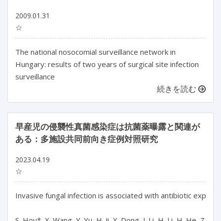
2009.01.31
☆
The national nosocomial surveillance network in
Hungary: results of two years of surgical site infection
surveillance
続きを読む
早産児の侵襲性真菌感染症は抗菌薬曝露と関連が
ある：多施設共同前向き症例対照研究
2023.04.19
☆
Invasive fungal infection is associated with antibiotic exposu
S. Hou*, X. Wang, Y. Yu, H. Ji, X. Dong, J. Li, H. Li, H. He, Z. Li,