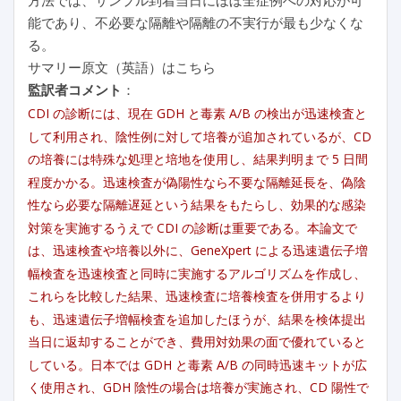
能であり、不必要な隔離や隔離の不実行が最も少なくな
る。
サマリー原文（英語）はこちら
監訳者コメント
：
CDI の診断には、現在 GDH と毒素 A/B の検出が迅速検査と
して利用され、陰性例に対して培養が追加されているが、CD
の培養には特殊な処理と培地を使用し、結果判明まで 5 日間
程度かかる。迅速検査が偽陽性なら不要な隔離延長を、偽陰
性なら必要な隔離遅延という結果をもたらし、効果的な感染
対策を実施するうえで CDI の診断は重要である。本論文で
は、迅速検査や培養以外に、GeneXpert による迅速遺伝子増
幅検査を迅速検査と同時に実施するアルゴリズムを作成し、
これらを比較した結果、迅速検査に培養検査を併用するより
も、迅速遺伝子増幅検査を追加したほうが、結果を検体提出
当日に返却することができ、費用対効果の面で優れていると
している。日本では GDH と毒素 A/B の同時迅速キットが広
く使用され、GDH 陰性の場合は培養が実施され、CD 陽性で