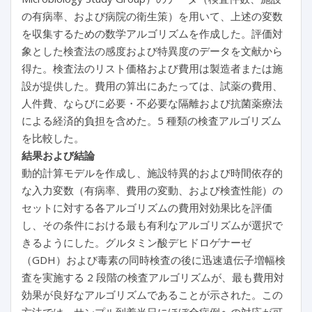
の有病率、および病院の衛生策）を用いて、上述の変数
を収集するための数学アルゴリズムを作成した。評価対
象とした検査法の感度および特異度のデータを文献から
得た。検査法のリスト価格および費用は製造者または施
設が提供した。費用の算出にあたっては、試薬の費用、
人件費、ならびに必要・不必要な隔離および抗菌薬療法
による経済的負担を含めた。5 種類の検査アルゴリズム
を比較した。
結果および結論
動的計算モデルを作成し、施設特異的および時間依存的
な入力変数（有病率、費用の変動、および検査性能）の
セットに対する各アルゴリズムの費用対効果比を評価
し、その条件における最も有利なアルゴリズムが選択で
きるようにした。グルタミン酸デヒドロゲナーゼ
（GDH）および毒素の同時検査の後に迅速遺伝子増幅検
査を実施する 2 段階の検査アルゴリズムが、最も費用対
効果が良好なアルゴリズムであることが示された。この
方法では、サンプル到着当日にほぼ全症例への対応が可