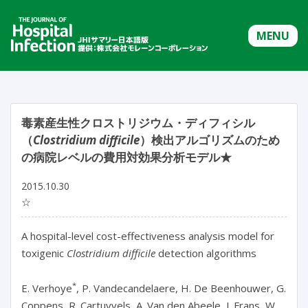
MENU
毒素産生性クロストリジウム・ディフィシル
（
Clostridium difficile
）検出アルゴリズムのため
の病院レベルの費用対効果分析モデル★
2015.10.30
☆
A hospital-level cost-effectiveness analysis model for
toxigenic
Clostridium difficile
detection algorithms
*
E. Verhoye
, P. Vandecandelaere, H. De Beenhouwer, G.
Coppens, R. Cartuyvels, A. Van den Abeele, J. Frans, W.