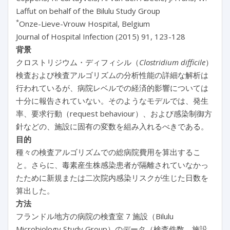
Laffut on behalf of the Bilulu Study Group
*
Onze-Lieve-Vrouw Hospital, Belgium
Journal of Hospital Infection (2015) 91, 123-128
背景
クロストリジウム・ディフィシル（
Clostridium difficile
）
検査および検査アルゴリズムの分析性能の詳細な解析は
行われているが、病院レベルでの経済的影響については
十分に報告されていない。そのようなモデルでは、発生
率、要求行動（request behaviour）、および感染制御方
針などの、施設に固有の変数を組み入れるべきである。
目的
種々の検査アルゴリズムでの総病院費用を算出するこ
と。さらに、毒素産生株感染患者が隔離されていなかっ
たために新規または二次院内感染リスクが生じた日数を
算出した。
方法
フランドル地方の病院の検査室 7 施設（Bilulu
Microbiology Study Group）のデータ（検査件数、施設