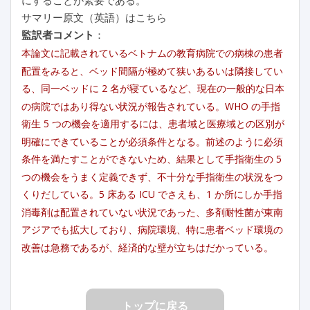
サマリー原文（英語）はこちら
監訳者コメント
：
本論文に記載されているベトナムの教育病院での病棟の患者
配置をみると、ベッド間隔が極めて狭いあるいは隣接してい
る、同一ベッドに 2 名が寝ているなど、現在の一般的な日本
の病院ではあり得ない状況が報告されている。WHO の手指
衛生 5 つの機会を適用するには、患者域と医療域との区別が
明確にできていることが必須条件となる。前述のように必須
条件を満たすことができないため、結果として手指衛生の 5
つの機会をうまく定義できず、不十分な手指衛生の状況をつ
くりだしている。5 床ある ICU でさえも、1 か所にしか手指
消毒剤は配置されていない状況であった、多剤耐性菌が東南
アジアでも拡大しており、病院環境、特に患者ベッド環境の
改善は急務であるが、経済的な壁が立ちはだかっている。
トップに戻る