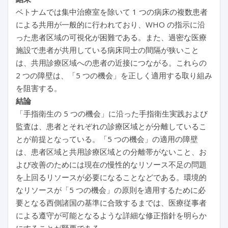
ベトナムでは集中治療室を除いて 1 つの病床の複数患者
による共用が一般的に行われており、WHO の指示に沿
った患者区域の可視化が困難である。また、過密な医療
施設で患者が共用している病床同士の間隔が狭いこと
は、共用診療区域への患者の近接につながる。これらの
2 つの障壁は、「5 つの機会」を正しく適用する取り組み
を阻害する。
結論
「手指衛生の 5 つの機会」に沿った手指衛生実践および
監査は、患者とそれぞれの診療区域とが分離しているこ
とが前提となっている。「5 つの機会」の適用の障壁
は、患者区域と共用診療区域との分離帯がないこと、お
よび改善のためには現在の慢性的なリソース不足の問題
を上回るリソースが必要になることなどである。環境的
なリソースが「5 つの機会」の原則を適用するために必
要となる西側諸国の基準に合致するまでは、医療従事者
による遵守が可能となるような詳細な修正指針を明らか
にすることが緊要である。