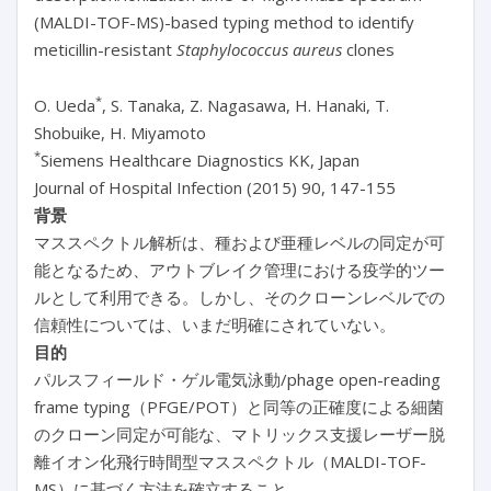
(MALDI-TOF-MS)-based typing method to identify
meticillin-resistant
Staphylococcus aureus
clones
*
O. Ueda
, S. Tanaka, Z. Nagasawa, H. Hanaki, T.
Shobuike, H. Miyamoto
*
Siemens Healthcare Diagnostics KK, Japan
Journal of Hospital Infection (2015) 90, 147-155
背景
マススペクトル解析は、種および亜種レベルの同定が可
能となるため、アウトブレイク管理における疫学的ツー
ルとして利用できる。しかし、そのクローンレベルでの
信頼性については、いまだ明確にされていない。
目的
パルスフィールド・ゲル電気泳動/phage open-reading
frame typing（PFGE/POT）と同等の正確度による細菌
のクローン同定が可能な、マトリックス支援レーザー脱
離イオン化飛行時間型マススペクトル（MALDI-TOF-
MS）に基づく方法を確立すること。