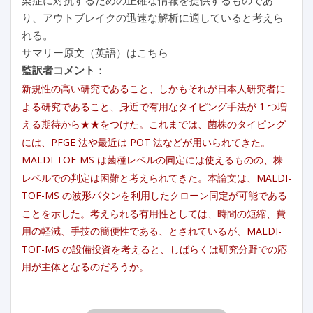
り、アウトブレイクの迅速な解析に適していると考えら
れる。
サマリー原文（英語）はこちら
監訳者コメント
：
新規性の高い研究であること、しかもそれが日本人研究者に
よる研究であること、身近で有用なタイピング手法が 1 つ増
える期待から★★をつけた。これまでは、菌株のタイピング
には、PFGE 法や最近は POT 法などが用いられてきた。
MALDI-TOF-MS は菌種レベルの同定には使えるものの、株
レベルでの判定は困難と考えられてきた。本論文は、MALDI-
TOF-MS の波形パタンを利用したクローン同定が可能である
ことを示した。考えられる有用性としては、時間の短縮、費
用の軽減、手技の簡便性である、とされているが、MALDI-
TOF-MS の設備投資を考えると、しばらくは研究分野での応
用が主体となるのだろうか。