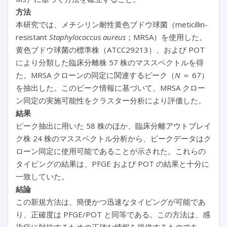
方法
本研究では、メチシリン耐性黄色ブドウ球菌（meticillin-
resistant
Staphylococcus aureus
；MRSA）を使用した。
黄色ブドウ球菌の標準株（ATCC29213）、および POT
により分類した臨床分離株 57 株のマススペクトルを得
た。MRSA クローンの同定に関連するピーク（
N
＝ 67）
を抽出した。このピーク情報に基づいて、MRSA クロー
ン同定の実施可能性をクラスター分析により評価した。
結果
ピーク抽出に用いた 58 株のほか、臨床分離アウトブレイ
ク株 24 株のマススペクトル分析から、ピークデータはク
ローン同定に使用可能であることが示された。これらの
タイピングの結果は、PFGE および POT の結果と十分に
一致していた。
結論
この新規方法は、簡便かつ迅速なタイピングが可能であ
り、正確度は PFGE/POT と同等である。この方法は、感
染症に対抗するための正確な情報を提供するものであ