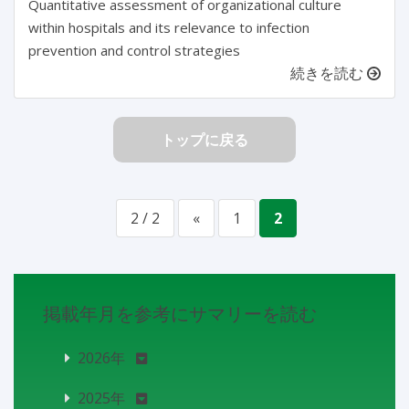
Quantitative assessment of organizational culture
within hospitals and its relevance to infection
prevention and control strategies
続きを読む
トップに戻る
2 / 2
«
1
2
掲載年月を参考にサマリーを読む
2026年
2025年