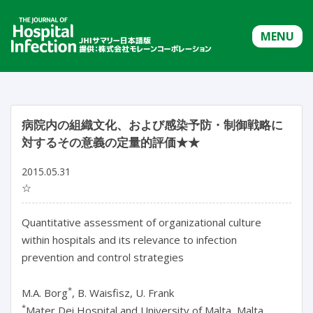
MENU
病院内の組織文化、および感染予防・制御戦略に
対するその意義の定量的評価★★
2015.05.31
☆
Quantitative assessment of organizational culture
within hospitals and its relevance to infection
prevention and control strategies
*
M.A. Borg
, B. Waisfisz, U. Frank
*
Mater Dei Hospital and University of Malta, Malta