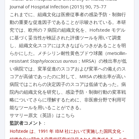
Journal of Hospital Infection (2015) 90, 75-77
これまでに、組織文化は医療従事者の感染予防・制御行
動の重要な促進因子であることが示唆されている。本研
究では、欧州の 7 病院の組織文化を、Hofstede モデル
に基づく妥当性が検証された評価ツールを用いて調査
し、組織文化スコアには大きなばらつきがあることを明
らかにした。メチシリン耐性黄色ブドウ球菌（meticillin-
resistant
Staphylococcus aureus
；MRSA）の検出率が低
い病院では、変革促進のスコアおよび変革への備えのス
コアが高値であったのに対して、MRSA の検出率が高い
病院ではこれらの決定因子のスコアは低値であった。病
院内の組織文化を研究し、感染予防・制御行動の変革戦
略についてさらに理解するために、非医療分野で利用可
能なツールを用いることができる。
サマリー原文（英語）はこちら
監訳者コメント
：
Hofstede は、1991 年 IBM 社において実施した国民文化・