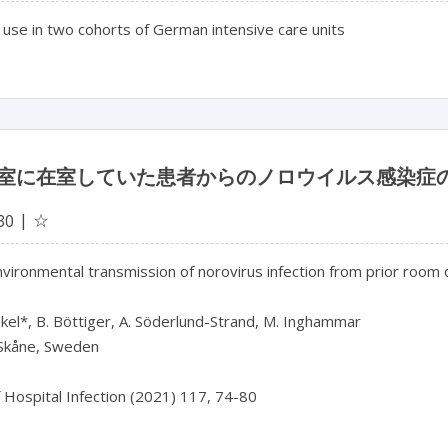
c use in two cohorts of German intensive care units
室に在室していた患者からのノロウイルス感染症
☆
30
nvironmental transmission of norovirus infection from prior room 
nkel*, B. Böttiger, A. Söderlund-Strand, M. Inghammar

Skåne, Sweden

f Hospital Infection (2021) 117, 74-80
