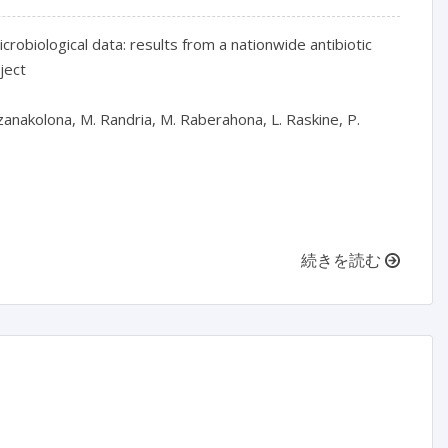
robiological data: results from a nationwide antibiotic 
ect

zanakolona, M. Randria, M. Raberahona, L. Raskine, P. 
続きを読む