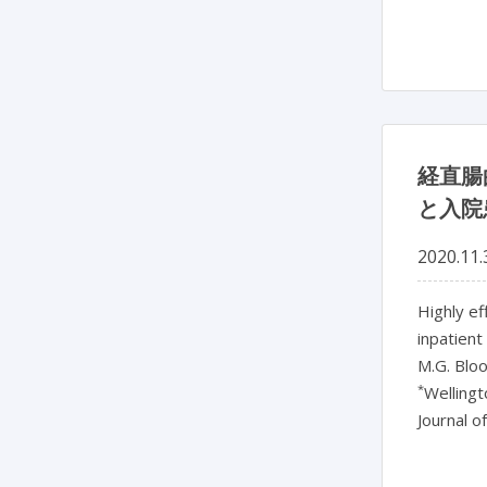
経直腸
と入院
2020.11.
Highly ef
inpatient
M.G. Blo
*
Wellingt
Journal o