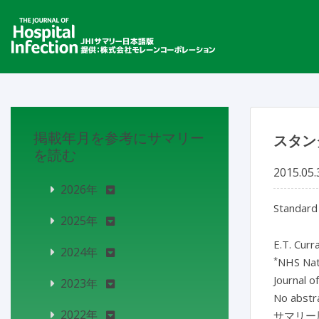
掲載年月を参考にサマリー
スタン
を読む
2015.05.
2026年
Standard 
2025年
E.T. Curr
2024年
*
NHS Nati
Journal o
2023年
No abstra
2022年
サマリー