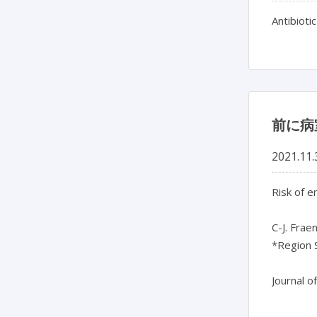
Antibioti
前に病
2021.11.
Risk of e
C-J. Frae
*Region 
Journal o