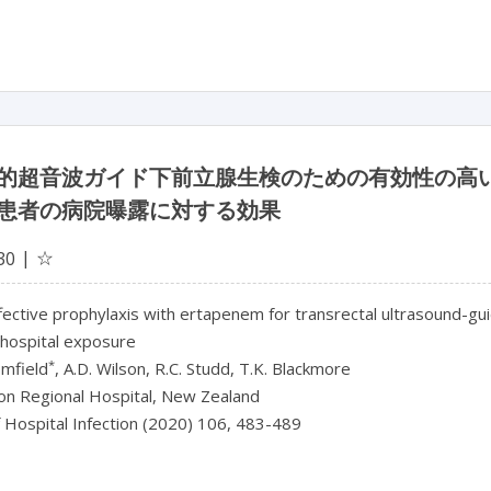
的超音波ガイド下前立腺生検のための有効性の高
患者の病院曝露に対する効果
☆
30
fective prophylaxis with ertapenem for transrectal ultrasound-gui
 hospital exposure
*
omfield
, A.D. Wilson, R.C. Studd, T.K. Blackmore
on Regional Hospital, New Zealand
f Hospital Infection (2020) 106, 483-489