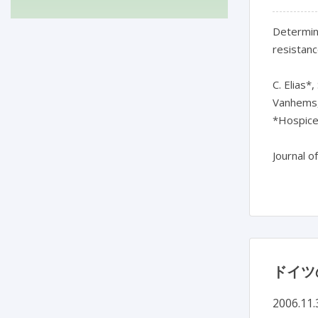
Determina
resistan
C. Elias*
Vanhems, 
*Hospices
Journal o
ドイツ
2006.11.