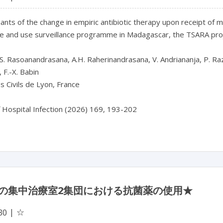
nts of the change in empiric antibiotic therapy upon receipt of mic
ce and use surveillance programme in Madagascar, the TSARA proj
, S. Rasoanandrasana, A.H. Raherinandrasana, V. Andriananja, P. Ra
F.-X. Babin

 Civils de Lyon, France

f Hospital Infection (2026) 169, 193-202
の集中治療室2集団における抗菌薬の使用★
☆
30