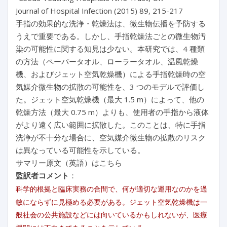
Journal of Hospital Infection (2015) 89, 215-217
手指の効果的な洗浄・乾燥法は、微生物伝播を予防する
うえで重要である。しかし、手指乾燥法ごとの微生物汚
染の可能性に関する知見は少ない。本研究では、4 種類
の方法（ペーパータオル、ローラータオル、温風乾燥
機、およびジェット空気乾燥機）による手指乾燥時の空
気媒介微生物の拡散の可能性を、3 つのモデルで評価し
た。ジェット空気乾燥機（最大 1.5 m）によって、他の
乾燥方法（最大 0.75 m）よりも、使用者の手指から液体
がより遠く広い範囲に拡散した。このことは、特に手指
洗浄が不十分な場合に、空気媒介微生物の拡散のリスク
は異なっている可能性を示している。
サマリー原文（英語）はこちら
監訳者コメント
：
科学的根拠と臨床実務の合間で、何が適切な運用なのかを過
敏にならずに見極める必要がある。ジェット空気乾燥機は一
般社会の公共施設などには向いているかもしれないが、医療