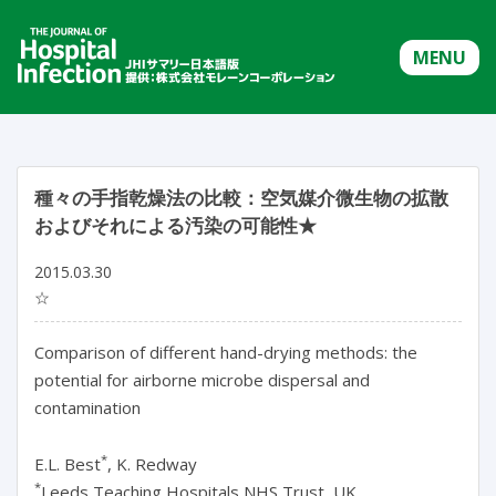
MENU
種々の手指乾燥法の比較：空気媒介微生物の拡散
およびそれによる汚染の可能性★
2015.03.30
☆
Comparison of different hand-drying methods: the
potential for airborne microbe dispersal and
contamination
*
E.L. Best
, K. Redway
*
Leeds Teaching Hospitals NHS Trust, UK