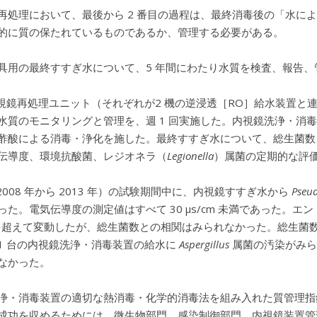
再処理において、最後から 2 番目の過程は、最終消毒後の「水に
的に質の保たれているものであるか、管理する必要がある。
具用の最終すすぎ水について、5 年間にわたり水質を検査、報告
内視鏡再処理ユニット（それぞれが2 機の逆浸透［RO］給水装置と
水質のモニタリングと管理を、週 1 回実施した。内視鏡洗浄・消
酢酸による消毒・浄化を施した。最終すすぎ水について、総生菌数
伝導度、環境抗酸菌、レジオネラ（
Legionella
）属菌の定期的な評
2008 年から 2013 年）の試験期間中に、内視鏡すすぎ水から
Pseu
った。電気伝導度の測定値はすべて 30 μs/cm 未満であった。エ
L を超えて変動したが、総生菌数との相関はみられなかった。総生
1 台の内視鏡洗浄・消毒装置の給水に
Aspergillus
属菌の汚染がみら
なかった。
浄・消毒装置の適切な熱消毒・化学的消毒法を組み入れた質管理指
成功を収めるためには、微生物部門、感染制御部門、内視鏡装置管