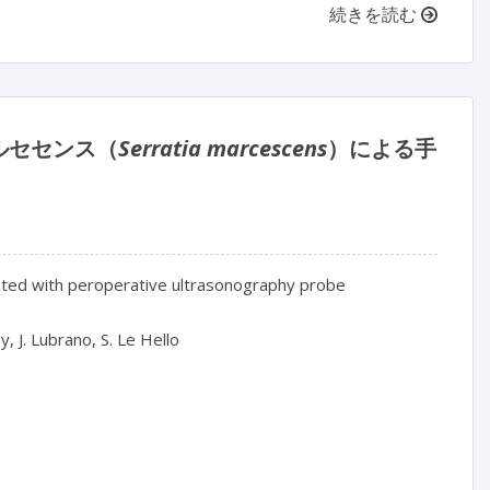
続きを読む
ルセセンス（
Serratia marcescens
）による手
iated with peroperative ultrasonography probe
, J. Lubrano, S. Le Hello