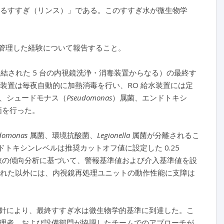
よるすすぎ（リンス）」である。このすすぎ水が微生物学
、管理した経験について報告すること。
連結された 5 台の内視鏡洗浄・消毒装置からなる）の最終す
毒装置は毎夜自動的に加熱消毒を行い、RO 給水装置には定
、シュードモナス（
Pseudomonas
）属菌、エンドトキシ
価を行った。
domonas
属菌、環境抗酸菌、
Legionella
属菌が分離されるこ
ンドトキシンレベルは推奨カットオフ値に設定した 0.25
菌数の傾向分析に基づいて、警報基準値および介入基準値を設
れた以外には、内視鏡再処理ユニットの動作性能に支障は
針により、最終すすぎ水は微生物学的基準に到達した。こ
理者、および設備部門が協調したチームでのアプローチが