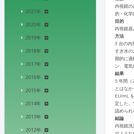
内視鏡の
2021年
的・化学
目的
2020年
内視鏡器
方法
2019年
3 台の
2018年
すぎ水の
期的に過
2017年
ン、電気
結果
2016年
5 年間（
とはなか
2015年
EU/m
2014年
定した。
認められ
2013年
結論
内視鏡洗
2012年
のような