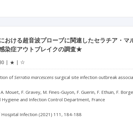
における超音波プローブに関連したセラチア・マ
感染症アウトブレイクの調査★
☆
30
★
tion of
Serratia marcescens
surgical site infection outbreak assoc
 A. Mouet, F. Gravey, M. Fines-Guyon, F. Guerin, F. Ethuin, F. Borgey
l Hygiene and Infection Control Department, France
f Hospital Infection (2021) 111, 184-188