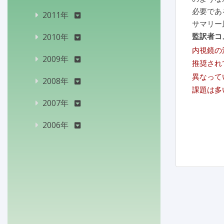
必要であ
2011年
サマリー
監訳者コ
2010年
内視鏡の
2009年
推奨され
異なって
2008年
課題は多
2007年
2006年