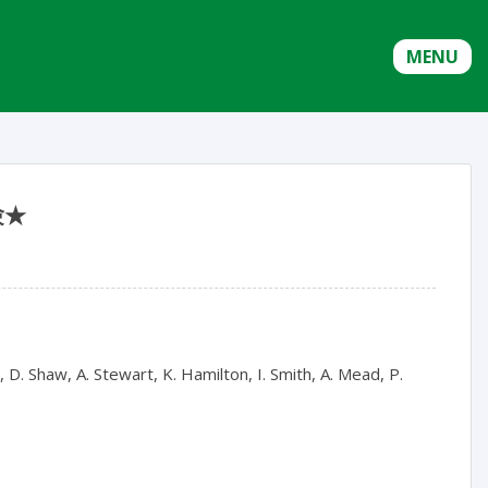
MENU
験★
n, D. Shaw, A. Stewart, K. Hamilton, I. Smith, A. Mead, P.