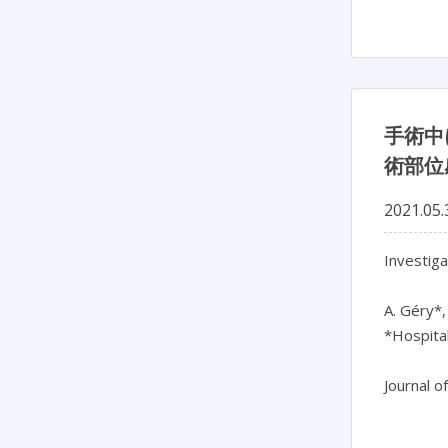
手術中
術部位
2021.05.
Investiga
A. Géry*,
*Hospita
Journal o