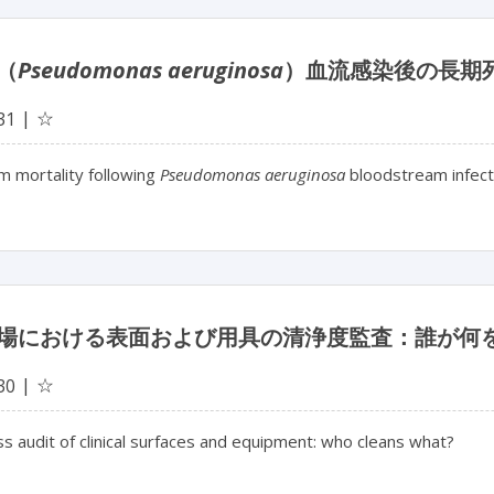
（
Pseudomonas aeruginosa
）血流感染後の長期
☆
31
m mortality following
Pseudomonas aeruginosa
bloodstream infect
場における表面および用具の清浄度監査：誰が何
☆
30
ss audit of clinical surfaces and equipment: who cleans what?