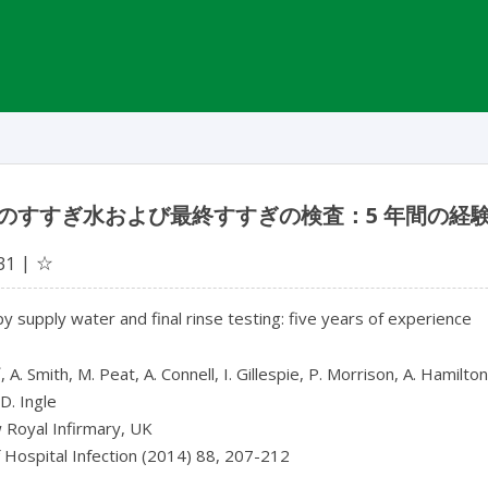
のすすぎ水および最終すすぎの検査：5 年間の経
☆
31
 supply water and final rinse testing: five years of experience
*
, A. Smith, M. Peat, A. Connell, I. Gillespie, P. Morrison, A. Hamilto
D. Ingle
 Royal Infirmary, UK
f Hospital Infection (2014) 88, 207-212