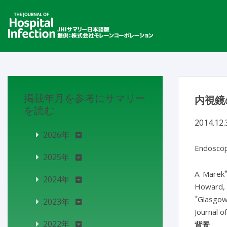
掲載年月を参考にサマリー
内視鏡
を読む
2014.12.
2026年
Endoscopy
2025年
A. Marek
2024年
Howard, 
*
Glasgow
2023年
Journal o
2022年
背景