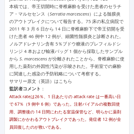
本稿では、帝王切開時に脊椎麻酔を受けた患者のセラチ
ア・マルセセンス（
Serratia marcescens
）による髄膜炎
のアウトブレイクについて報告する。75 床の私立病院で
2011 年 3 月 6 日から 14 日に脊椎麻酔下で帝王切開を受
けた患者 46 例中 12 例が、細菌性髄膜炎と診断された。
ノルアドレナリン含有 5％ブドウ糖液のプレフィルドシ
リンジ 4 本および輸液バッグ 1 個から採取したサンプル
から
S. marcescens
が分離されたことから、脊椎麻酔に使
用した薬剤の外因性汚染が示唆された。手術室での麻酔
に関連した感染の予防戦略について考察する。
サマリー原文（英語）はこちら
監訳者コメント
：
Attack rateは26％、1 日あたりの attack rate は一番高い日
で 67％（9 例中 6 例）であった。注射バイアルの複数回使
用、調整後の 14 日間にわたる室温保管など、明らかに薬剤
調製にかかわるアウトブレイクであった。発症者 12 例が全
員回復したのが救いである。