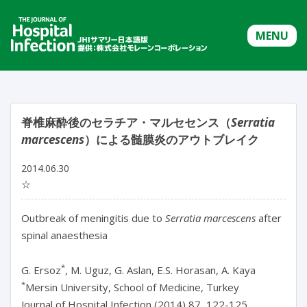
MENU
脊椎麻酔後のセラチア・マルセセンス（
Serratia
marcescens
）による髄膜炎のアウトブレイク
2014.06.30
☆
Outbreak of meningitis due to
Serratia marcescens
after
spinal anaesthesia
*
G. Ersoz
, M. Uguz, G. Aslan, E.S. Horasan, A. Kaya
*
Mersin University, School of Medicine, Turkey
Journal of Hospital Infection (2014) 87, 122-125