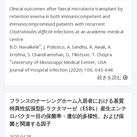
Clinical outcomes after faecal microbiota transplant by
retention enema in both immunocompetent and
immunocompromised patients with recurrent
Clostridioides difficile
infections at an academic medical
centre
*
B.D. Navalkele
, J. Polistico, A. Sandhu, R. Awali, A.
Krishna, S. Chandramohan, G. Tillotson, T. Chopra
*
University of Mississippi Medical Center, USA
Journal of Hospital Infection (2020) 106, 643-648
続きを読む
フランスのナーシングホーム入居者における基質
特異性拡張型β‐ラクタマーゼ（ESBL）産生エンテ
ロバクター目の保菌率・遺伝的多様性、および保
菌と関連する因子
2020.04.28