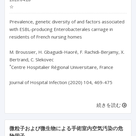
☆
Prevalence, genetic diversity of and factors associated
with ESBL-producing Enterobacterales carriage in
residents of French nursing homes
M. Broussier, H. Gbaguidi-Haoré, F. Rachidi-Berjamy, X.
Bertrand, C. Slekovec
*
Centre Hospitalier Régional Universitaire, France
Journal of Hospital Infection (2020) 104, 469-475
続きを読む
微粒子および微生物による手術室内空気汚染の危
険因子