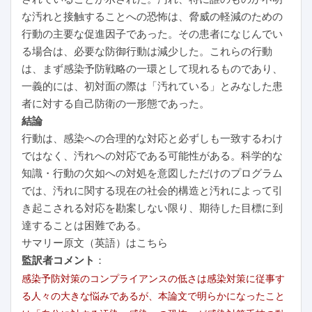
な汚れと接触することへの恐怖は、脅威の軽減のための
行動の主要な促進因子であった。その患者になじんでい
る場合は、必要な防御行動は減少した。これらの行動
は、まず感染予防戦略の一環として現れるものであり、
一義的には、初対面の際は「汚れている」とみなした患
者に対する自己防衛の一形態であった。
結論
行動は、感染への合理的な対応と必ずしも一致するわけ
ではなく、汚れへの対応である可能性がある。科学的な
知識・行動の欠如への対処を意図しただけのプログラム
では、汚れに関する現在の社会的構造と汚れによって引
き起こされる対応を勘案しない限り、期待した目標に到
達することは困難である。
サマリー原文（英語）はこちら
監訳者コメント
：
感染予防対策のコンプライアンスの低さは感染対策に従事す
る人々の大きな悩みであるが、本論文で明らかになったこと