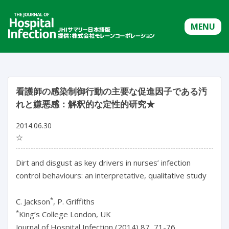
MENU
看護師の感染制御行動の主要な促進因子である汚
れと嫌悪感：解釈的な定性的研究★
2014.06.30
☆
Dirt and disgust as key drivers in nurses’ infection
control behaviours: an interpretative, qualitative study
*
C. Jackson
, P. Griffiths
*
King’s College London, UK
Journal of Hospital Infection (2014) 87, 71-76