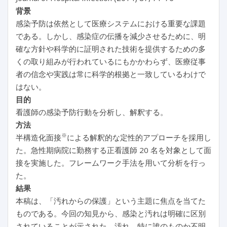
背景
感染予防は依然として医療システムにおける重要な課題
である。しかし、感染症の伝播を減少させるために、明
確な方針や科学的に証明された技術を提供するための多
くの取り組みが行われているにもかかわらず、医療従事
者の信念や実践は常に科学的根拠と一致しているわけで
はない。
目的
看護師の感染予防行動を分析し、解釈する。
方法
※
半構造化面接
による解釈的な定性的アプローチを採用し
た。急性期病院に勤務する正看護師 20 名を対象として面
接を実施した。フレームワーク手法を用いて分析を行っ
た。
結果
本稿は、「汚れからの保護」という主題に焦点を当てた
ものである。今回の知見から、感染と汚れは明確に区別
されていることが示された。汚れ、特に誰のものか不明