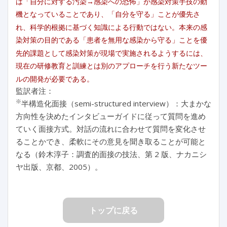
は「自分に対する汚染→感染への恐怖」が感染対策手技の動
機となっていることであり、「自分を守る」ことが優先さ
れ、科学的根拠に基づく知識による行動ではない。本来の感
染対策の目的である「患者を無用な感染から守る」ことを優
先的課題として感染対策が現場で実施されるようするには、
現在の研修教育と訓練とは別のアプローチを行う新たなツー
ルの開発が必要である。
監訳者注：
※
半構造化面接（semi-structured interview）：大まかな
方向性を決めたインタビューガイドに従って質問を進め
ていく面接方式。対話の流れに合わせて質問を変化させ
ることかでき、柔軟にその意見を聞き取ることが可能と
なる（鈴木淳子：調査的面接の技法、第 2 版、ナカニシ
ヤ出版、京都、2005）。
トップに戻る