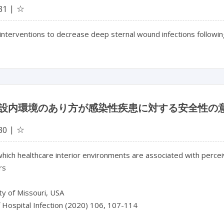
☆
31
interventions to decrease deep sternal wound infections followin
設内環境のあり方が感染性疾患に対する安全性の
☆
30
hich healthcare interior environments are associated with percei
rs
ty of Missouri, USA
f Hospital Infection (2020) 106, 107-114