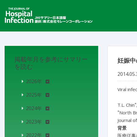
掲載年月を参考にサマリー
妊娠中
を読む
2014.05.
2026年
Viral inf
2025年
*
T.L. Chin
2024年
*
North Br
Journal o
2023年
背景
2022年
医療従事