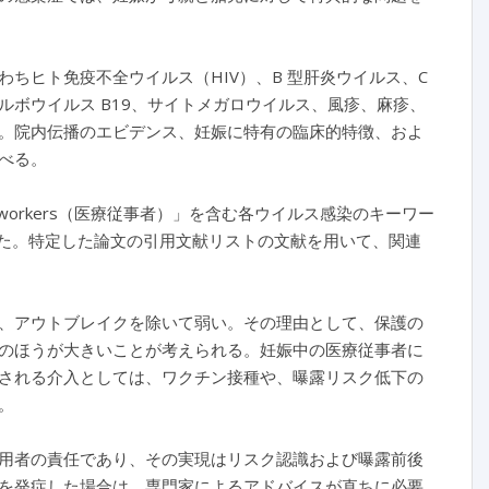
ちヒト免疫不全ウイルス（HIV）、B 型肝炎ウイルス、C
ボウイルス B19、サイトメガロウイルス、風疹、麻疹、
。院内伝播のエビデンス、妊娠に特有の臨床的特徴、およ
べる。
hcare workers（医療従事者）」を含む各ウイルス感染のキーワー
を実施した。特定した論文の引用文献リストの文献を用いて、関連
、アウトブレイクを除いて弱い。その理由として、保護の
のほうが大きいことが考えられる。妊娠中の医療従事者に
される介入としては、ワクチン接種や、曝露リスク低下の
。
用者の責任であり、その実現はリスク認識および曝露前後
を発症した場合は、専門家によるアドバイスが直ちに必要