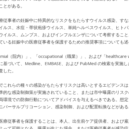
ことがある。
療従事者の妊娠中に特異的なリスクをもたらすウイルス感染、すなわ
イルス、水痘・帯状疱疹ウイルス、単純ヘルペスウイルス、ヒトパル
ウイルス、ムンプス、およびインフルエンザについて考察すること
ている妊娠中の医療従事者を保護するための推奨事項についても述
comial（院内）」、「occupational（職業）」、および「healt
に基づいて、Medline、EMBASE、および PubMed の検索
査した。
でこれらの種々の感染がもたらすリスクは高いとするエビデンスは
準的な感染制御策が実施されていること、または市中曝露のリスク
両環境での防御行動についてアドバイスを与えるべきである。想定
ニバーサルプリコーション、感染制御、および配置転換などがある
医療従事者を保護することは、本人、出生前ケア提供者、および雇
よって可能となる。曝露が生じた場合、または医療従事者が感染症