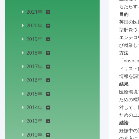
もたらす
2021年
目的
英国の医
2020年
型肝炎ウ
エンテロ
2019年
び就業し
2018年
方法
「noso
2017年
ドリスト
情報を調
2016年
結果
医療環境
2015年
ための標
2014年
対して、
ためのユ
2013年
結論
妊娠中の
2012年
の介入に