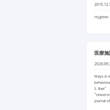
2015.12.
Hygienic 
医療施
2020.09.
Ways in w
behaviou
*
S. Bae
*
Universi
Journal o