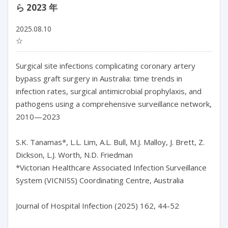
ら 2023 年
2025.08.10
☆
Surgical site infections complicating coronary artery 
bypass graft surgery in Australia: time trends in 
infection rates, surgical antimicrobial prophylaxis, and 
pathogens using a comprehensive surveillance network, 
2010—2023

S.K. Tanamas*, L.L. Lim, A.L. Bull, M.J. Malloy, J. Brett, Z. 
Dickson, L.J. Worth, N.D. Friedman

*Victorian Healthcare Associated Infection Surveillance 
System (VICNISS) Coordinating Centre, Australia

Journal of Hospital Infection (2025) 162, 44-52
