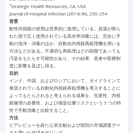
*
Strategic Health Resources, CA, USA
Journal of Hospital Infection (2014) 86, 250-254
背景
軟性内視鏡の使用は世界的に急増している。資源が限ら
れた国で広く使用されている高水準消毒には、完全に手
動の洗浄・消毒のほか、自動化内視鏡再処理機を用いる
方法などがある。不適切な再処理はどの段階であっても
汚染をもたらす可能性があり、その結果、患者や医療制
度に影響を及ぼし得る。
目的
インド、中国、およびロシアにおいて、ガイドラインで
推奨されている自動化内視鏡再処理機を導入することに
よってもたらされると考えられる成果を、生産性、内視
鏡修理の必要性、および感染伝播リスクという 3 つの特
性で手動消毒と比較すること。
方法
ピアレビューを経た公表文献および国別の市場調査デー
タを用いた経済モデリング。