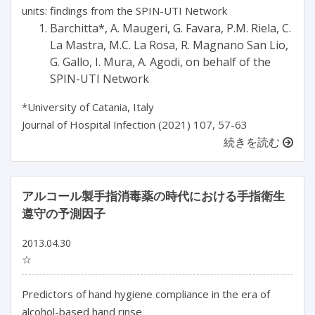
units: findings from the SPIN-UTI Network
Barchitta*, A. Maugeri, G. Favara, P.M. Riela, C.
La Mastra, M.C. La Rosa, R. Magnano San Lio,
G. Gallo, I. Mura, A. Agodi, on behalf of the
SPIN-UTI Network
*University of Catania, Italy
Journal of Hospital Infection (2021) 107, 57-63
続きを読む
アルコール製手指消毒薬の時代における手指衛生
遵守の予測因子
2013.04.30
☆
Predictors of hand hygiene compliance in the era of
alcohol-based hand rinse