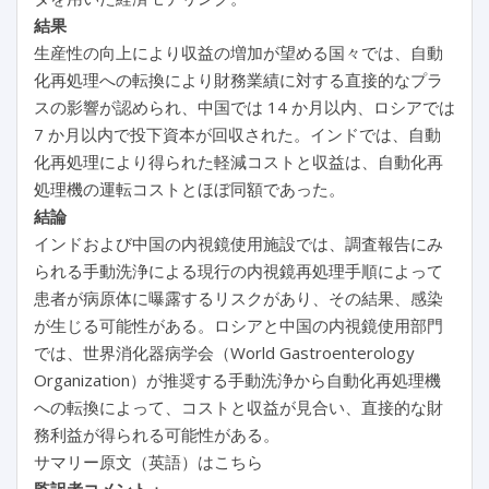
結果
生産性の向上により収益の増加が望める国々では、自動
化再処理への転換により財務業績に対する直接的なプラ
スの影響が認められ、中国では 14 か月以内、ロシアでは
7 か月以内で投下資本が回収された。インドでは、自動
化再処理により得られた軽減コストと収益は、自動化再
処理機の運転コストとほぼ同額であった。
結論
インドおよび中国の内視鏡使用施設では、調査報告にみ
られる手動洗浄による現行の内視鏡再処理手順によって
患者が病原体に曝露するリスクがあり、その結果、感染
が生じる可能性がある。ロシアと中国の内視鏡使用部門
では、世界消化器病学会（World Gastroenterology
Organization）が推奨する手動洗浄から自動化再処理機
への転換によって、コストと収益が見合い、直接的な財
務利益が得られる可能性がある。
サマリー原文（英語）はこちら
監訳者コメント
：