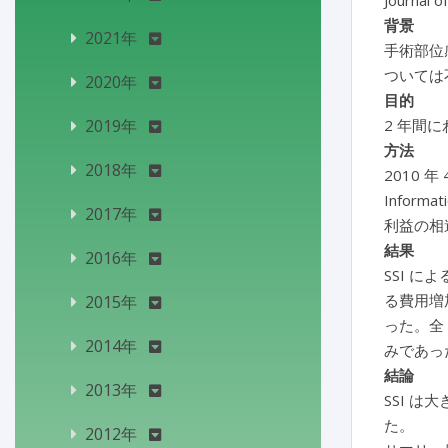
Journal o
背景
2021年
手術部位
ついては
2020年
目的
2019年
2 年間
方法
2018年
2010 年
Infor
2017年
利益の相
結果
2016年
SSI に
る費用増加
2015年
った。全 
2014年
みであっ
結論
2013年
SSI 
た。
2012年