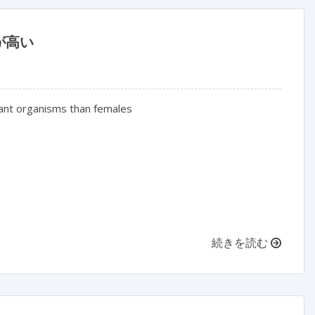
が高い
tant organisms than females

続きを読む