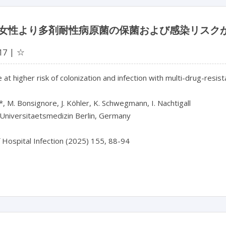
女性より多剤耐性病原菌の保菌および感染リスク
☆
17
 at higher risk of colonization and infection with multi-drug-resis
, M. Bonsignore, J. Köhler, K. Schwegmann, I. Nachtigall

Universitaetsmedizin Berlin, Germany

f Hospital Infection (2025) 155, 88-94
