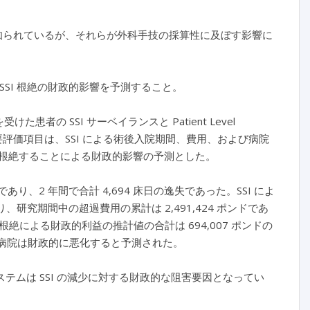
知られているが、それらが外科手技の採算性に及ぼす影響に
 SSI 根絶の財政的影響を予測すること。
大手術を受けた患者の SSI サーベイランスと Patient Level
統合した。主要評価項目は、SSI による術後入院期間、費用、および病院
を根絶することによる財政的影響の予測とした。
であり、2 年間で合計 4,694 床日の逸失であった。SSI によ
）であり、研究期間中の超過費用の累計は 2,491,424 ポンドであ
の根絶による財政的利益の推計値の合計は 694,007 ポンドの
合は病院は財政的に悪化すると予測された。
テムは SSI の減少に対する財政的な阻害要因となってい