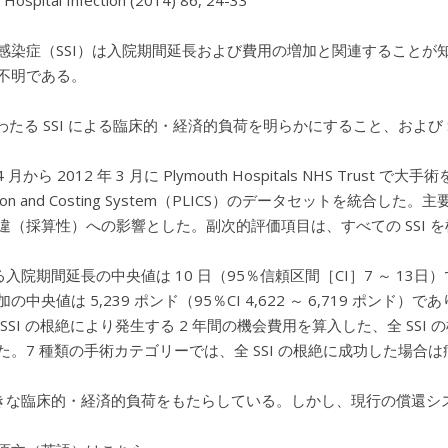
f Hospital Infection (2014) 86, 24-33
感染症（SSI）は入院期間延長および費用の増加と関連することが
不明である。
にわたる SSI による臨床的・経済的負荷を明らかにすること、および
 4 月から 2012 年 3 月に Plymouth Hospitals NHS Trust で
mation and Costing System（PLICS）のデータセットを
違（採算性）への影響とした。副次的評価項目は、すべての SSI 
よる入院期間延長の中央値は 10 日（95％信頼区間［CI］7 ～ 13日）
の中央値は 5,239 ポンド（95％CI 4,622 ～ 6,719 ポンド
SSI の根絶により発生する 2 年間の機会費用を算入した、全 SSI 
た。7 種類の手術カテゴリーでは、全 SSI の根絶に成功した場
は大きな臨床的・経済的負荷をもたらしている。しかし、現行の償還シス