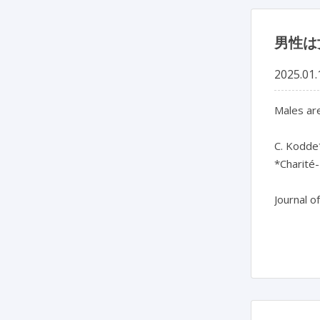
男性は
2025.01.
Males are
C. Kodde*
*Charité-
Journal o