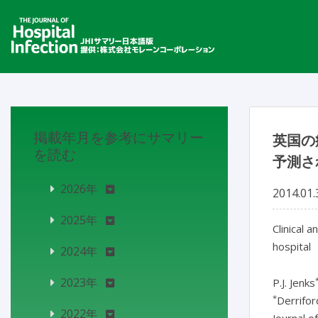
掲載年月を参考にサマリー
英国の
を読む
予測さ
2026年
2014.01.
2025年
Clinical 
hospital
2024年
2023年
P.J. Jenks
*
Derrifor
2022年