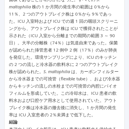
maltophilia
株の 1 か月間の発生率の範囲は 0％から
11％、2 つのアウトブレイク株は 0％から 9％であっ
た。ICU 入室時および ICU での週 1 回の咽頭スクリーニ
ングから、アウトブレイク株は ICU で獲得されたことが
示された（ICU 入室から分離までの期間の範囲 3 ～ 90
日）。大半の分離株（74％）は気道由来であった。保菌
が認められた挿管患者 12 例中 2 例（17％）のみが肺炎
を発症した。環境サンプリングにより、ICU のキッチン
の 2 つの流しと冷水器の飲料水に 2 つのアウトブレイク
株が認められた。
S. maltophilia
は、カーボンフィルター
から冷水器までの可撓管（flexible tube）、および冷水器
からキッチンの流しの水栓までの可撓管の内腔にバイオ
フィルムを形成していた。この冷却水は、ICU 患者の飲
料水および口腔ケア用水として使用されていた。アウト
ブレイク株は冷水器の撤去後に消失し、1 か月間の発生
率は ICU 入室患者の 2％未満まで低下した。
結論
本アウトブレイク報告は、ICU 患者に飲料水を供給する