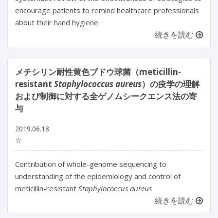
encourage patients to remind healthcare professionals
about their hand hygiene
続きを読む
メチシリン耐性黄色ブドウ球菌（meticillin-
resistant
Staphylococcus aureus
）の疫学の理解
および制御に対する全ゲノムシークエンス法の寄
与
2019.06.18
☆
Contribution of whole-genome sequencing to
understanding of the epidemiology and control of
meticillin-resistant
Staphylococcus aureus
続きを読む