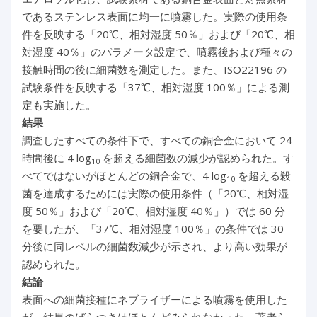
であるステンレス表面に均一に噴霧した。実際の使用条
件を反映する「20℃、相対湿度 50％」および「20℃、相
対湿度 40％」のパラメータ設定で、噴霧後および種々の
接触時間の後に細菌数を測定した。また、ISO22196 の
試験条件を反映する「37℃、相対湿度 100％」による測
定も実施した。
結果
調査したすべての条件下で、すべての銅合金において 24
時間後に 4 log
を超える細菌数の減少が認められた。す
10
べてではないがほとんどの銅合金で、4 log
を超える殺
10
菌を達成するためには実際の使用条件（「20℃、相対湿
度 50％」および「20℃、相対湿度 40％」）では 60 分
を要したが、「37℃、相対湿度 100％」の条件では 30
分後に同レベルの細菌数減少が示され、より高い効果が
認められた。
結論
表面への細菌接種にネブライザーによる噴霧を使用した
が、結果のばらつきはほとんどみられなかった。著者ら