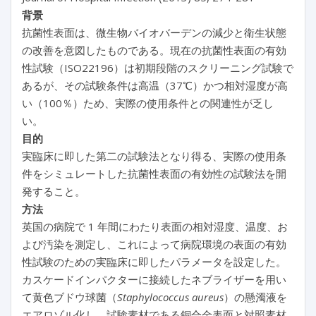
背景
抗菌性表面は、微生物バイオバーデンの減少と衛生状態
の改善を意図したものである。現在の抗菌性表面の有効
性試験（ISO22196）は初期段階のスクリーニング試験で
あるが、その試験条件は高温（37℃）かつ相対湿度が高
い（100％）ため、実際の使用条件との関連性が乏し
い。
目的
実臨床に即した第二の試験法となり得る、実際の使用条
件をシミュレートした抗菌性表面の有効性の試験法を開
発すること。
方法
英国の病院で 1 年間にわたり表面の相対湿度、温度、お
よび汚染を測定し、これによって病院環境の表面の有効
性試験のための実臨床に即したパラメータを設定した。
カスケードインパクターに接続したネブライザーを用い
て黄色ブドウ球菌（
Staphylococcus aureus
）の懸濁液を
エアロゾル化し、試験素材である銅合金表面と対照素材