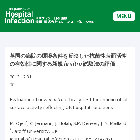
MENU
英国の病院の環境条件を反映した抗菌性表面活性
の有効性に関する新規
in vitro
試験法の評価
2013.12.31
☆
Evaluation of new
in vitro
efficacy test for antimicrobial
surface activity reflecting UK hospital conditions
*
M. Ojeil
, C. Jermann, J. Holah, S.P. Denyer, J.-Y. Maillard
*
Cardiff University, UK
Journal of Hospital Infection (2013) 85, 274-281