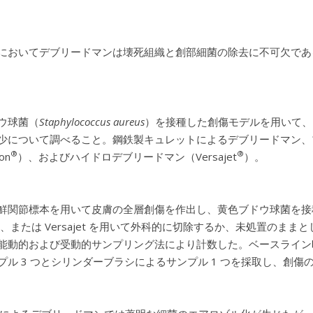
においてデブリードマンは壊死組織と創部細菌の除去に不可欠であ
ウ球菌（
Staphylococcus aureus
）を接種した創傷モデルを用いて、
少について調べること。鋼鉄製キュレットによるデブリードマン、
®
®
on
）、およびハイドロデブリードマン（Versajet
）。
鮮関節標本を用いて皮膚の全層創傷を作出し、黄色ブドウ球菌を接種
ation、または Versajet を用いて外科的に切除するか、未処
能動的および受動的サンプリング法により計数した。ベースライン
プル 3 つとシリンダーブラシによるサンプル 1 つを採取し、創傷