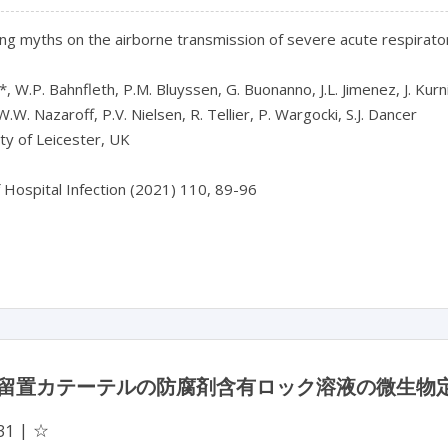
ing myths on the airborne transmission of severe acute respira
, W.P. Bahnfleth, P.M. Bluyssen, G. Buonanno, J.L. Jimenez, J. Kurnits
W.W. Nazaroff, P.V. Nielsen, R. Tellier, P. Wargocki, S.J. Dancer
ty of Leicester, UK
f Hospital Infection (2021) 110, 89-96
留置カテーテルの防腐剤含有ロック溶液の微生物
☆
31