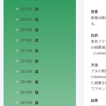
2021年
背景
創傷治療
2020年
る。
2019年
目的
2018年
黄色ブド
の細菌減
2017年
（Coblati
2016年
方法
ブタの新
2015年
Cobl
2014年
た細菌を
ワブサン
2013年
結果
2012年