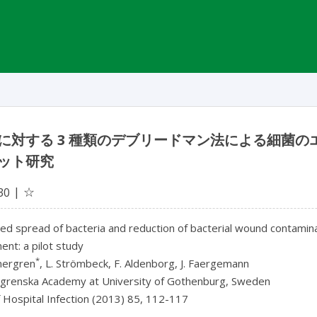
に対する 3 種類のデブリードマン法による細菌
ット研究
☆
30
ed spread of bacteria and reduction of bacterial wound contamin
nt: a pilot study
*
nergren
, L. Strömbeck, F. Aldenborg, J. Faergemann
lgrenska Academy at University of Gothenburg, Sweden
f Hospital Infection (2013) 85, 112-117