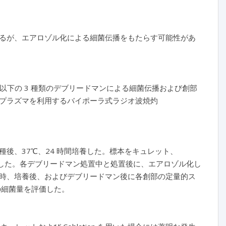
るが、エアロゾル化による細菌伝播をもたらす可能性があ
以下の 3 種類のデブリードマンによる細菌伝播および創部
プラズマを利用するバイポーラ式ラジオ波焼灼
後、37℃、24 時間培養した。標本をキュレット、
置のままとした。各デブリードマン処置中と処置後に、エアロゾル化し
時、培養後、およびデブリードマン後に各創部の定量的ス
の細菌量を評価した。