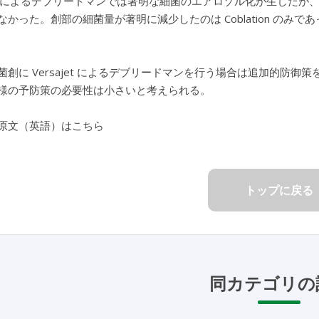
jet によるデブリードマンでは著明な細菌のエアロゾル化が生じたが、キ
なかった。創部の細菌量が著明に減少したのは Coblation のみで
創に Versajet によるデブリードマンを行う場合は追加的防御策を
様の予防策の必要性は小さいと考えられる。
原文（英語）はこちら
トップに戻る
同カテゴリの