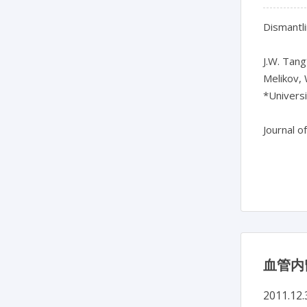
Dismantl
J.W. Tang*
Melikov, 
*Universi
Journal o
血管内
2011.12.