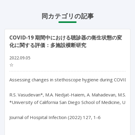
同カテゴリの記事
COVID-19 期間中における聴診器の衛生状態の変
化に関する評価：多施設横断研究
2022.09.05
☆
Assessing changes in stethoscope hygiene during COVID-19: 
R.S. Vasudevan*, M.A. Nedjat-Haiem, A. Mahadevan, M.S. Herber
*University of California San Diego School of Medicine, USA

Journal of Hospital Infection (2022) 127, 1-6
