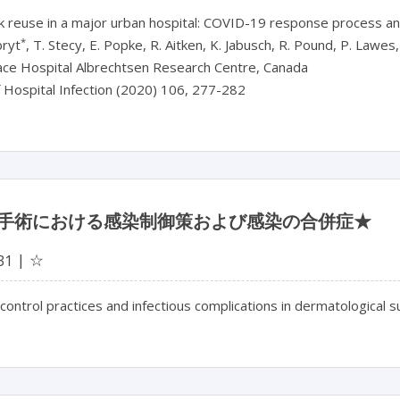
 reuse in a major urban hospital: COVID-19 response process a
*
bryt
, T. Stecy, E. Popke, R. Aitken, K. Jabusch, R. Pound, P. Lawes
ace Hospital Albrechtsen Research Centre, Canada
f Hospital Infection (2020) 106, 277-282
手術における感染制御策および感染の合併症★
☆
31
 control practices and infectious complications in dermatological 