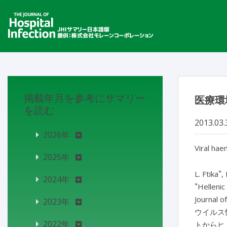
掲載年月を参考にサマリー
医療環
を読む
2013.03.
2026年
Viral hae
2025年
*
L. Ftika
,
2024年
*
Hellenic
Journal o
2023年
ウイルス
2022年
トからヒ