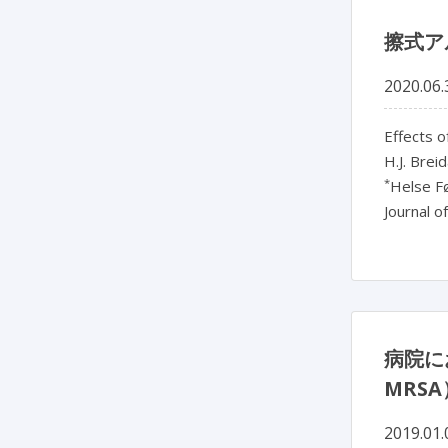
擦式ア
2020.06.
Effects o
H.J. Breid
*
Helse F
Journal o
病院にお
MRS
2019.01.