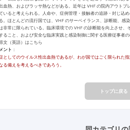
出血熱、およびラッサ熱などがある。近年は VHF の院内アウトブレ
ていると考えられる。人命や、症例管理・接触者の追跡・封じ込め
る。ほとんどの流行国では、VHF のサーベイランス、診断能、感染
は非常に限られている。臨床環境での VHF の診断能を向上させ
すること、および安全な臨床実践と感染制御に関する医療従事者の教
原文（英語）はこちら
メント
：
症としてのウイルス性出血熱であるが、わが国ではごく限られた指
なる備えを考えるべきであろう。
トップに戻る
同カテゴリの