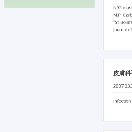
N95 mask
M.P. Czu
*
St Bonif
Journal o
皮膚科
2007.03.
Infection