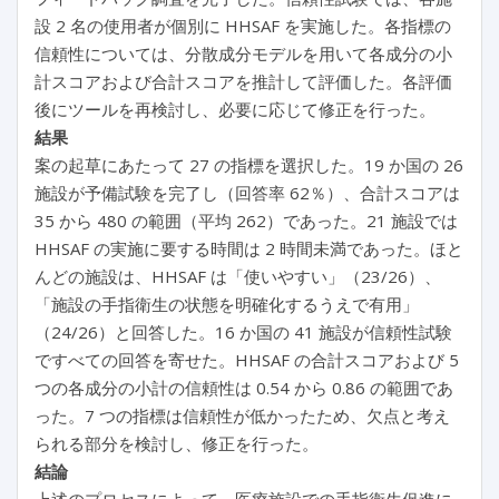
設 2 名の使用者が個別に HHSAF を実施した。各指標の
信頼性については、分散成分モデルを用いて各成分の小
計スコアおよび合計スコアを推計して評価した。各評価
後にツールを再検討し、必要に応じて修正を行った。
結果
案の起草にあたって 27 の指標を選択した。19 か国の 26
施設が予備試験を完了し（回答率 62％）、合計スコアは
35 から 480 の範囲（平均 262）であった。21 施設では
HHSAF の実施に要する時間は 2 時間未満であった。ほと
んどの施設は、HHSAF は「使いやすい」（23/26）、
「施設の手指衛生の状態を明確化するうえで有用」
（24/26）と回答した。16 か国の 41 施設が信頼性試験
ですべての回答を寄せた。HHSAF の合計スコアおよび 5
つの各成分の小計の信頼性は 0.54 から 0.86 の範囲であ
った。7 つの指標は信頼性が低かったため、欠点と考え
られる部分を検討し、修正を行った。
結論
上述のプロセスによって、医療施設での手指衛生促進に