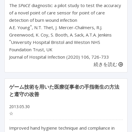
The
SPaCE
diagnostic: a pilot study to test the accuracy
of a novel point of care sensor for point of care
detection of burn wound infection
*
A.E. Young
, N.T. Thet, J. Mercer-Chalmers, R.J.
Greenwood, K. Coy, S. Booth, A. Sack, A.T.A. Jenkins
*
University Hospital Bristol and Weston NHS
Foundation Trust, UK
Journal of Hospital Infection (2020) 106, 726-733
続きを読む
ゲーム技術を用いた医療従事者の手指衛生の方法
と遵守の改善
2013.05.30
☆
Improved hand hygiene technique and compliance in