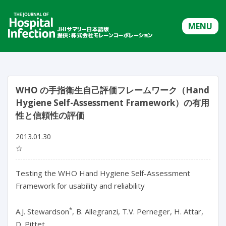
MENU
WHO の手指衛生自己評価フレームワーク（Hand
Hygiene Self-Assessment Framework）の有用
性と信頼性の評価
2013.01.30
☆
Testing the WHO Hand Hygiene Self-Assessment
Framework for usability and reliability
*
A.J. Stewardson
, B. Allegranzi, T.V. Perneger, H. Attar,
D. Pittet