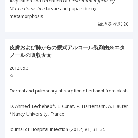
Acquisition and retention of
Clostridium difficile
by
Musca domestica
larvae and pupae during
metamorphosis
続きを読む
皮膚および肺からの擦式アルコール製剤由来エタ
ノールの吸収★★
2012.05.31
☆
Dermal and pulmonary absorption of ethanol from alcohol-ba
D. Ahmed-Lecheheb*, L. Cunat, P. Hartemann, A. Hautemaniè
*Nancy University, France

Journal of Hospital Infection (2012) 81, 31-35
