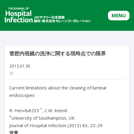
MENU
管腔内視鏡の洗浄に関する現時点での限界
2013.01.30
☆
Current limitations about the cleaning of luminal
endoscopes
*
R. Herv&#233
, C.W. Keevil
*
University of Southampton, UK
Journal of Hospital Infection (2013) 83, 22-29
背景