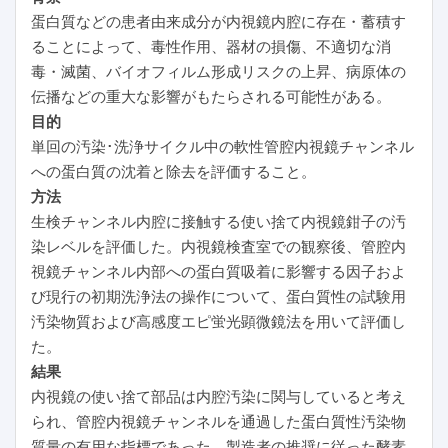
蛋白質などの患者由来成分が内視鏡内腔に存在・蓄積す
ることによって、毒性作用、器材の損傷、不適切な消
毒・滅菌、バイオフィルム形成リスクの上昇、病原体の
伝播などの重大な影響がもたらされる可能性がある。
目的
単回の汚染･洗浄サイクル中の軟性管腔内視鏡チャンネル
への蛋白質の沈着と除去を評価すること。
方法
生検チャンネル内腔に接触する使い捨て内視鏡鉗子の汚
染レベルを評価した。内視鏡検査室での観察後、管腔内
視鏡チャンネル内部への蛋白質吸着に影響する因子およ
び現行の初期洗浄法の操作について、蛋白質性の試験用
汚染物質および高感度エピ蛍光顕微鏡法を用いて評価し
た。
結果
内視鏡の使い捨て部品は内腔汚染に関与していると考え
られ、管腔内視鏡チャンネルを通過した蛋白質性汚染物
質量の有用な指標であった。製造者の推奨に従った酵素