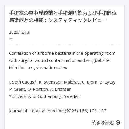
手術室の空中浮遊菌と手術創汚染および手術部位
感染症との相関：システマティックレビュー
2025.12.13
☆
Correlation of airborne bacteria in the operating room 
with surgical wound contamination and surgical site 
infection: a systematic review

J. Seth Caous*, K. Svensson Malchau, C. Björn, B. Lytsy, 
P. Grant, O. Rolfson, A. Erichsen

*University of Gothenburg, Sweden

Journal of Hospital Infection (2025) 166, 121-137
続きを読む