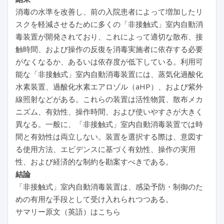
消毒の水準を改善し、前の入院患者によって増加したリ
スクを軽減させるために多くの「非接触式」室内自動消
毒装置が開発されており、これによって適切な散布、接
触時間、および操作の反復を消毒実施者に依存する必要
がなくなるか、あるいは依存度が低下している。利用可
能な「非接触式」室内自動消毒装置には、蒸気化過酸化
水素装置、過酸化水素エアロゾル（aHP）、および紫外
線照射などがある。これらの装置は活性物質、散布メカ
ニズム、有効性、操作時間、および使いやすさが大きく
異なる。一般に、「非接触式」室内自動消毒装置では時
間と有効性は両立しない。装置を選択する際は、意図す
る使用方法、エビデンスに基づく有効性、操作の実用
性、および経済的な制約を勘案すべきである。
結論
「非接触式」室内自動消毒装置は、感染予防・制御のた
めの有用な手段として受け入れられつつある。
サマリー原文（英語）はこちら