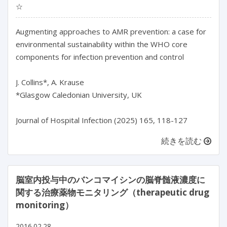
☆
Augmenting approaches to AMR prevention: a case for 
environmental sustainability within the WHO core 
components for infection prevention and control

J. Collins*, A. Krause

*Glasgow Caledonian University, UK

続きを読む
脳室内投与中のバンコマイシンの脳脊髄液濃度に
関する治療薬物モニタリング（therapeutic drug
monitoring）
2016.02.28