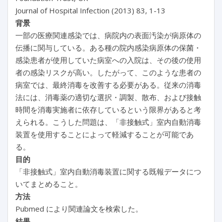
Journal of Hospital Infection (2013) 83, 1-13
背景
一部の医療関連感染では、病院内の表面汚染が病原体の
伝播に関与している。ある種の院内感染病原体の保菌・
感染患者が使用していた病室への入院は、その後の使用
者の感染リスクが高い。したがって、このような患者の
病室では、最終消毒を改善する必要がある。従来の消毒
法には、消毒薬の適切な選択・調製、散布、および接触
時間を消毒実施者に依存しているという限界があると考
えられる。こうした問題は、「非接触式」室内自動消毒
装置を使用することによって軽減することが可能であ
る。
目的
「非接触式」室内自動消毒装置に関する既報データにつ
いてまとめること。
方法
Pubmed により関連論文を検索した。
結果