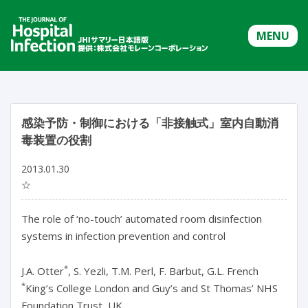
MENU
感染予防・制御における「非接触式」室内自動消
毒装置の役割
2013.01.30
☆
The role of ‘no-touch’ automated room disinfection
systems in infection prevention and control
*
J.A. Otter
, S. Yezli, T.M. Perl, F. Barbut, G.L. French
*
King’s College London and Guy’s and St Thomas’ NHS
Foundation Trust, UK