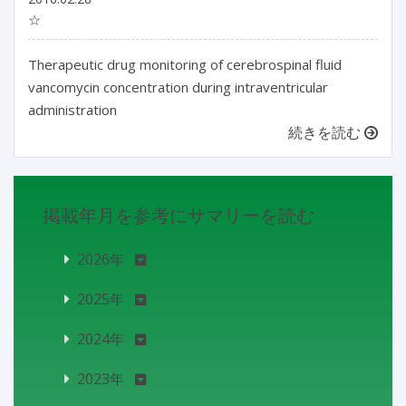
☆
Therapeutic drug monitoring of cerebrospinal fluid
vancomycin concentration during intraventricular
administration
続きを読む
掲載年月を参考にサマリーを読む
2026年
2025年
2024年
2023年