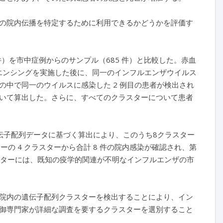
の院内伝播を特定するために利用できるかどうかを評価す
7 件）を市中症例からのサンプル（685 件）と比較した。赤血
クエンシングを実施した後に、同一のインフルエンザウイルス
中で同一のウイルスに感染した 2 例目の患者が検出され
いて算出した。さらに、すべてのクラスターについて患者
様な遺伝子配列データに基づく算出により、このうち8クラスター
ターの 4 クラスターから合計 8 件の院内感染が確認され、第
クラスターには、既知の疫学的関連が不明なインフルエンザの市
院内の遺伝子配列クラスターを検出することにより、イン
御専門家が詳細な調査を要するクラスターを選別すること