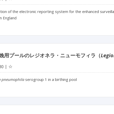
ation of the electronic reporting system for the enhanced surve
in England
娩用プールのレジオネラ・ニューモフィラ（
Legio
☆
30
la pneumophila
serogroup 1 in a birthing pool