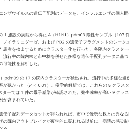
エンザウイルスの遺伝子配列のデータを、インフルエンザの個人間
 1 施設の病院から得た A（H1N1）pdm09 陽性サンプル（10
、ノイラミニダーゼ、および PB2 の遺伝子フラグメントのシー
た患者を検出するためにクラスター化を行った。各院内クラスターの
、流行中の院内株と市中株を併せた多様な遺伝子配列データに基づ
の可能性を解析した。
N1）pdm09 の 17 の院内クラスターが検出され、流行中の多
率が低かった（
P
＜ 0.01）。疫学的解析では、これらの 8 クラス
ラスターでは 1 件の母子感染が確認された。発生確率が高い 9 
例が含まれていた。
遺伝子配列データセットが得られれば、市中で優勢な株とは異なる
ザの院内アウトブレイクが疫学的に疑われる以前に、病院の感染制
なる。