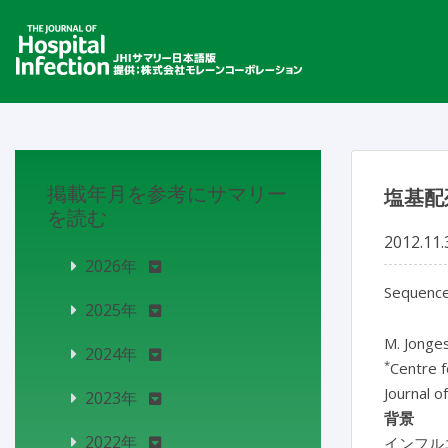
掲載年月を参考にサマリー
塩基配
を読む
2012.11.
2026年
Sequence-
2025年
M. Jonge
2024年
*
Centre f
Journal o
2023年
背景
2022年
インフル