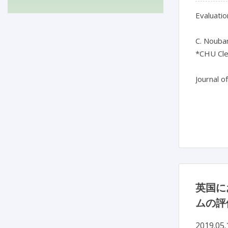
Evaluatio
C. Noubam
*CHU Cle
Journal o
英国に
ムの評
2019.05.