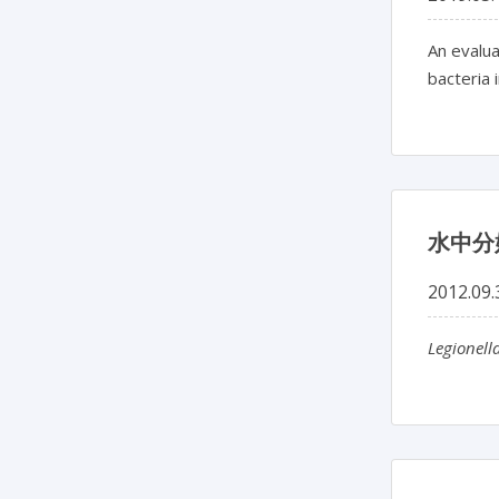
An evalu
bacteria 
水中分
2012.09.
Legionel