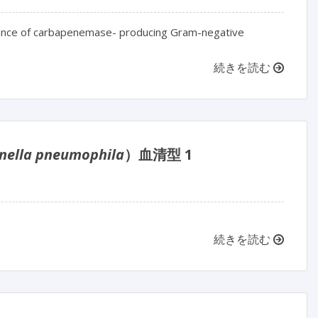
illance of carbapenemase- producing Gram-negative
続きを読む
nella pneumophila
）血清型 1
続きを読む