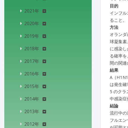
目的
2021年
インフル
ること。
2020年
方法
オランダの
2019年
球凝集素
2018年
に感染し
る確率を
2017年
間の関連
結果
2016年
A（H1
は発生確
2015年
5 のク
2014年
中感染症
結論
2013年
流行中の
フルエン
2012年
が可能と