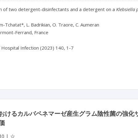
n of two detergent-disinfectants and a detergent on a 
Klebsiella
-Tchatat*, L. Badrikian, O. Traore, C. Aumeran

rmont-Ferrand, France

f Hospital Infection (2023) 140, 1-7

おけるカルバペネマーゼ産生グラム陰性菌の強化
価
☆
10