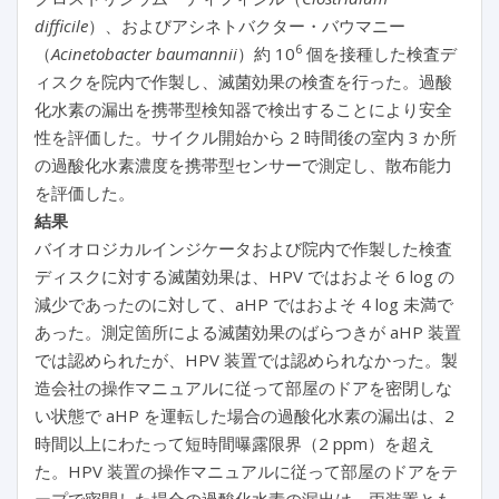
difficile
）、およびアシネトバクター・バウマニー
6
（
Acinetobacter baumannii
）約 10
個を接種した検査デ
ィスクを院内で作製し、滅菌効果の検査を行った。過酸
化水素の漏出を携帯型検知器で検出することにより安全
性を評価した。サイクル開始から 2 時間後の室内 3 か所
の過酸化水素濃度を携帯型センサーで測定し、散布能力
を評価した。
結果
バイオロジカルインジケータおよび院内で作製した検査
ディスクに対する滅菌効果は、HPV ではおよそ 6 log の
減少であったのに対して、aHP ではおよそ 4 log 未満で
あった。測定箇所による滅菌効果のばらつきが aHP 装置
では認められたが、HPV 装置では認められなかった。製
造会社の操作マニュアルに従って部屋のドアを密閉しな
い状態で aHP を運転した場合の過酸化水素の漏出は、2
時間以上にわたって短時間曝露限界（2 ppm）を超え
た。HPV 装置の操作マニュアルに従って部屋のドアをテ
ープで密閉した場合の過酸化水素の漏出は、両装置とも