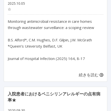
2025.10.05
☆
Monitoring antimicrobial resistance in care homes 
through wastewater surveillance: a scoping review

B.S. Alford*, C.M. Hughes, D.F. Gilpin, J.W. McGrath

*Queen’s University Belfast, UK

Journal of Hospital Infection (2025) 164, 8-17

続きを読む
入院患者におけるペニシリンアレルギーの点有病
率★
2020.09.30