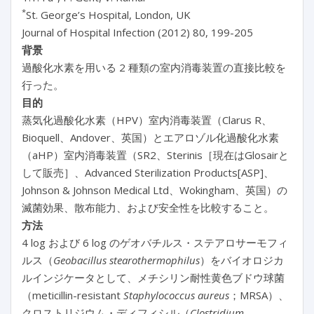
*
St. George’s Hospital, London, UK
Journal of Hospital Infection (2012) 80, 199-205
背景
過酸化水素を用いる 2 種類の室内消毒装置の直接比較を
行った。
目的
蒸気化過酸化水素（HPV）室内消毒装置（Clarus R、
Bioquell、Andover、英国）とエアロゾル化過酸化水素
（aHP）室内消毒装置（SR2、Sterinis［現在はGlosairと
して販売］、Advanced Sterilization Products[ASP]、
Johnson & Johnson Medical Ltd、Wokingham、英国）の
滅菌効果、散布能力、および安全性を比較すること。
方法
4 log および 6 log のゲオバチルス・ステアロサーモフィ
ルス（
Geobacillus stearothermophilus
）をバイオロジカ
ルインジケータとして、メチシリン耐性黄色ブドウ球菌
（meticillin-resistant
Staphylococcus aureus
；MRSA）、
クロストリジウム・ディフィシル（
Clostridium