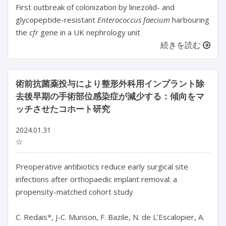
First outbreak of colonization by linezolid- and
glycopeptide-resistant
Enterococcus faecium
harbouring
the
cfr
gene in a UK nephrology unit
続きを読む
術前抗菌薬投与により整形外科用インプラント除
去後早期の手術部位感染症が減少する：傾向をマ
ッチさせたコホート研究
2024.01.31
☆
Preoperative antibiotics reduce early surgical site 
infections after orthopaedic implant removal: a 
propensity-matched cohort study

C. Redais*, J-C. Murison, F. Bazile, N. de L’Escalopier, A. 