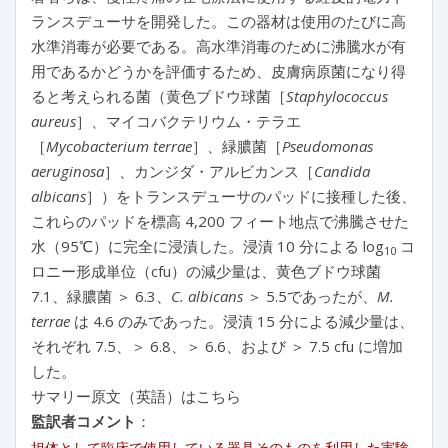
ランスデューサを開発した。この器材は使用のたびに高
水準消毒が必要である。高水準消毒のために沸騰水が有
用であるかどうかを評価するため、皮膚病原菌になり得
ると考えられる菌（黄色ブドウ球菌［
Staphylococcus
aureus
］、マイコバクテリウム・テラエ
［
Mycobacterium terrae
］、緑膿菌［
Pseudomonas
aeruginosa
］、カンジダ・アルビカンス［
Candida
albicans
］）をトランスデューサのパッドに接種した後、
これらのパッドを標高 4,200 フィート地点で沸騰させた
水（95℃）に完全に浸漬した。浸漬 10 分による log
コ
10
ロニー形成単位（cfu）の減少量は、黄色ブドウ球菌
7.1、緑膿菌 ＞ 6.3、
C. albicans
＞ 5.5であったが、
M.
terrae
は 4.6 のみであった。浸漬 15 分による減少量は、
それぞれ 7.5、＞ 6.8、＞ 6.6、および ＞ 7.5 cfu に増加
した。
サマリー原文（英語）はこちら
監訳者コメント
：
担体として臨床で使用している器具そのものを利用した実験