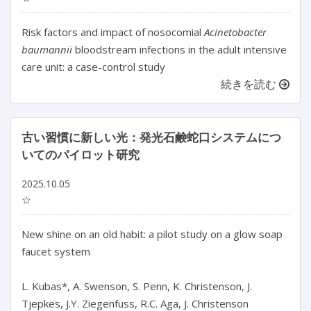
Risk factors and impact of nosocomial
Acinetobacter
baumannii
bloodstream infections in the adult intensive
care unit: a case-control study
続きを読む
古い習慣に新しい光：発光石鹸蛇口システムにつ
いてのパイロット研究
2025.10.05
☆
New shine on an old habit: a pilot study on a glow soap 
faucet system

L. Kubas*, A. Swenson, S. Penn, K. Christenson, J. 
Tjepkes, J.Y. Ziegenfuss, R.C. Aga, J. Christenson
