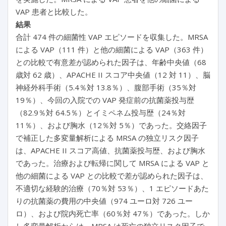
VAP 患者と比較した。
結果
合計 474 件の細菌性 VAP エピソードを収集した。MRSA
による VAP（111 件）と他の細菌による VAP（363 件）
との比較で有意差が認められた因子は、年齢中央値（68
歳対 62 歳）、APACHE II スコア中央値（12 対 11）、脳
神経外科手術（5.4％対 13.8％）、腹部手術（35％対
19％）、今回の入院での VAP 発症前の抗菌薬投与歴
（82.9％対 64.5％）とイミペネム投与歴（24％対
11％）、および胸水（12％対 5％）であった。交絡因子
で補正した多変量解析による MRSA の独立リスク因子
は、APACHE II スコア高値、抗菌薬投与歴、および胸水
であった。治療および転帰に関して MRSA による VAP と
他の細菌による VAP との比較で差が認められた因子は、
不適切な経験的治療（70％対 53％）、1 エピソードあた
りの抗菌薬の費用の中央値（974 ユーロ対 726 ユー
ロ）、および院内死亡率（60％対 47％）であった。しか
し多変量解析からは、MRSA は死亡の独立リスク因子で