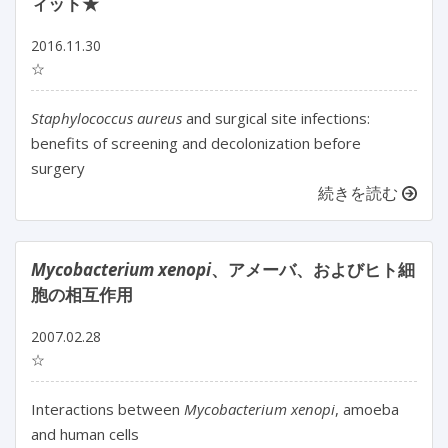
ィット★
2016.11.30
☆
Staphylococcus aureus
and surgical site infections:
benefits of screening and decolonization before
surgery
続きを読む
Mycobacterium xenopi
、アメーバ、およびヒト細
胞の相互作用
2007.02.28
☆
Interactions between
Mycobacterium xenopi
, amoeba
and human cells