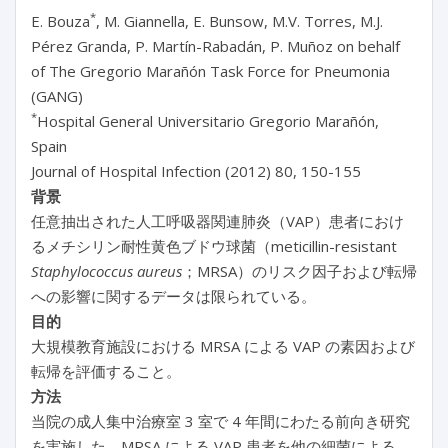
*
E. Bouza
, M. Giannella, E. Bunsow, M.V. Torres, M.J.
Pérez Granda, P. Martín-Rabadán, P. Muñoz on behalf
of The Gregorio Marañón Task Force for Pneumonia
(GANG)
*
Hospital General Universitario Gregorio Marañón,
Spain
Journal of Hospital Infection (2012) 80, 150-155
背景
任意抽出された人工呼吸器関連肺炎（VAP）患者におけ
るメチシリン耐性黄色ブドウ球菌（meticillin-resistant
Staphylococcus aureus
；MRSA）のリスク因子および転帰
への影響に関するデータは限られている。
目的
大規模教育施設における MRSA による VAP の素因および
転帰を評価すること。
方法
当院の成人集中治療室 3 室で 4 年間にわたる前向き研究
を実施した。MRSA による VAP 患者を他の細菌による