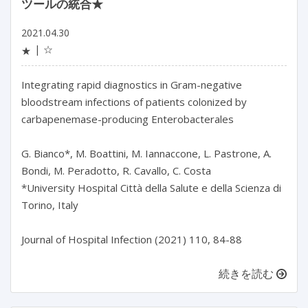
ツールの統合★
2021.04.30
☆
★
Integrating rapid diagnostics in Gram-negative
bloodstream infections of patients colonized by
carbapenemase-producing Enterobacterales
G. Bianco*, M. Boattini, M. Iannaccone, L. Pastrone, A.
Bondi, M. Peradotto, R. Cavallo, C. Costa
*University Hospital Città della Salute e della Scienza di
Torino, Italy
Journal of Hospital Infection (2021) 110, 84-88
続きを読む